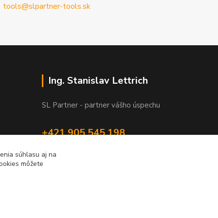
tools@slpartner-tools.sk
Ing. Stanislav Lettrich
SL Partner - partner vášho úspechu
+421 905 545 198
NONSTOP
enia súhlasu aj na
cookies môžete
info@slpartner-tools.sk