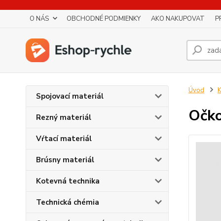
O NÁS
OBCHODNÉ PODMIENKY
AKO NAKUPOVAT
P
Úvod
K
Spojovací materiál
Očk
Rezný materiál
Vŕtací materiál
Brúsny materiál
Kotevná technika
Technická chémia