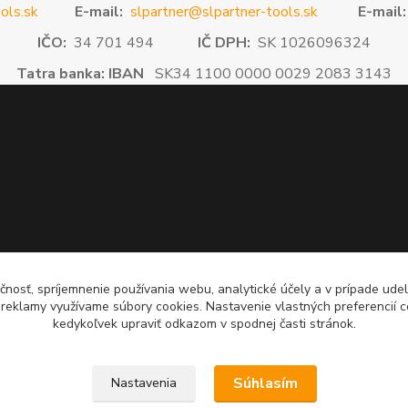
ols.sk
E-mail:
slpartner@slpartner-tools.sk
E-mail:
IČO:
34 701 494
IČ DPH:
SK 1026096324
Tatra banka: IBAN
SK34 1100 0000 0029 2083 3143
čnosť, spríjemnenie používania webu, analytické účely a v prípade udel
a reklamy využívame súbory cookies. Nastavenie vlastných preferencií 
kedykoľvek upraviť odkazom v spodnej časti stránok.
Súhlasím
Nastavenia