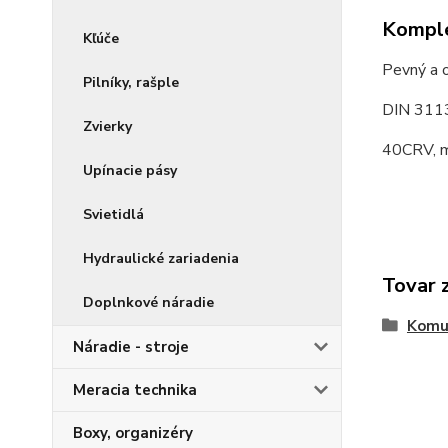
Komple
Kľúče
Pevný a o
Pilníky, rašple
DIN 311
Zvierky
40CRV, m
Upínacie pásy
Svietidlá
Hydraulické zariadenia
Tovar 
Doplnkové náradie
Komu
Náradie - stroje
Meracia technika
Boxy, organizéry