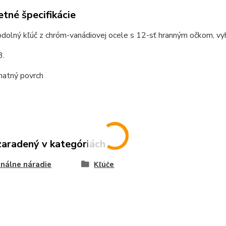
tné špecifikácie
dolný kľúč z chróm-vanádiovej ocele s 12-sť hranným očkom, vyh
3.
atný povrch
zaradený v kategóriách
nálne náradie
Kľúče