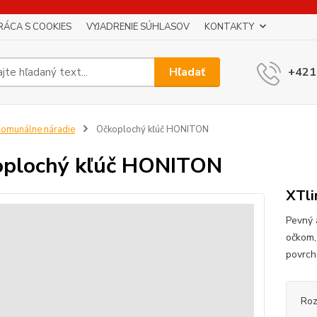
RÁCA S COOKIES
VYJADRENIE SÚHLASOV
KONTAKTY
Hľadať
+421
omunálne náradie
Očkoplochý kľúč HONITON
oplochý kľúč HONITON
XTli
Pevný 
očkom,
povrc
Roz