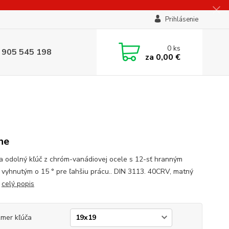
Prihlásenie
0
ks
 905 545 198
za
0,00 €
ne
a odolný kľúč z chróm-vanádiovej ocele s 12-sť hranným
 vyhnutým o 15 ° pre ľahšiu prácu.. DIN 3113. 40CRV, matný
h
celý popis
mer kľúča