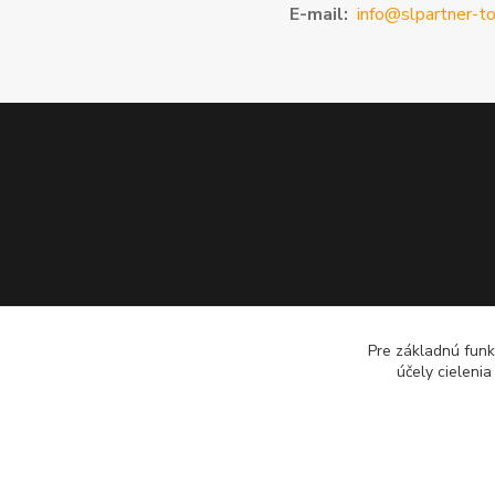
E-mail:
info@slpartner-to
Pre základnú funk
účely cieleni