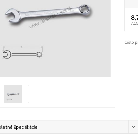
8,
7,15
Číslo p
etné špecifikácie