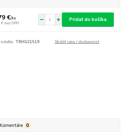
79 €
/
ks
Pridať do košíka
 €
bez DPH
roduktu:
TRHG21519
Strážiť cenu / dostupnosť
Komentáre
0