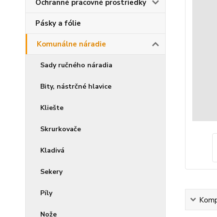
Ochranné pracovné prostriedky
Pásky a fólie
Komunálne náradie
Sady ručného náradia
Bity, nástrčné hlavice
Kliešte
Skrurkovače
Kladivá
Sekery
Píly
Kompl
Nože