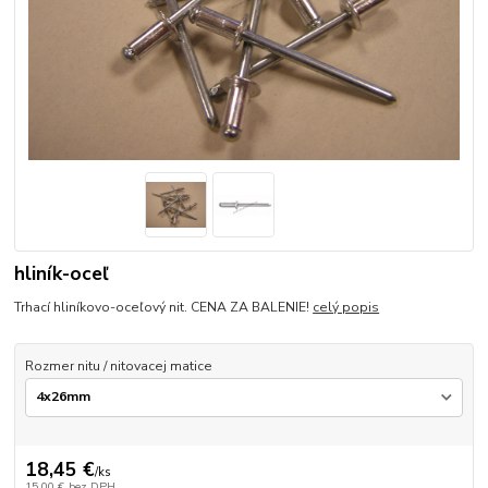
hliník-oceľ
Trhací hliníkovo-oceľový nit. CENA ZA BALENIE!
celý popis
Rozmer nitu / nitovacej matice
18,45 €
/
ks
15,00 €
bez DPH