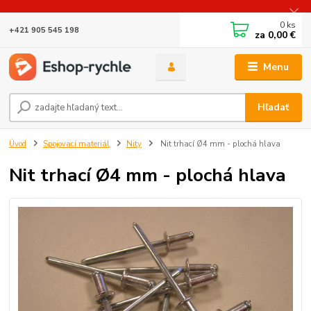
0
ks
+421 905 545 198
za
0,00 €
Menu
Hľadať
Úvod
Spojovací materiál
Nity
Nit trhací Ø4 mm - plochá hlava
Nit trhací Ø4 mm - plochá hlava