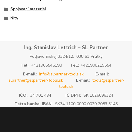
Spojovací materiál
Nity
Ing. Stanislav Lettrich – SL Partner
Podjavorinskej 3324/12, 038 61 Vrútky
Tel:
+421905545198
Tel.:
+421908219554
E-mail:
info@slpartner-tools.sk
E-mail:
slpartner@slpartner-tools.sk
E-mail:
tools@slpartner-
tools.sk
IČO:
34 701 494
IČ DPH:
SK 1026096324
Tatra banka: IBAN
SK34 1100 0000 0029 2083 3143