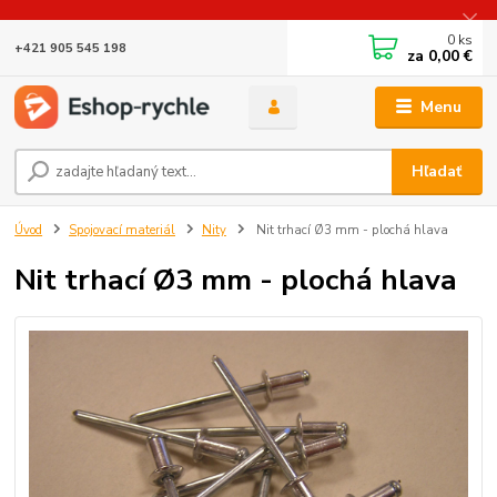
0
ks
+421 905 545 198
za
0,00 €
Menu
Hľadať
Úvod
Spojovací materiál
Nity
Nit trhací Ø3 mm - plochá hlava
Nit trhací Ø3 mm - plochá hlava