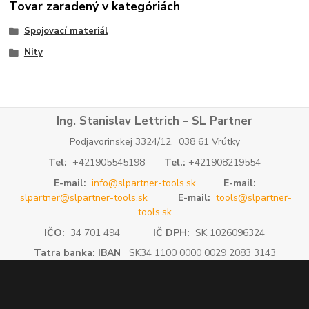
Tovar zaradený v kategóriách
Spojovací materiál
Nity
Ing. Stanislav Lettrich – SL Partner
Podjavorinskej 3324/12, 038 61 Vrútky
Tel:
+421905545198
Tel.:
+421908219554
E-mail:
info@slpartner-tools.sk
E-mail:
slpartner@slpartner-tools.sk
E-mail:
tools@slpartner-
tools.sk
IČO:
34 701 494
IČ DPH:
SK 1026096324
Tatra banka: IBAN
SK34 1100 0000 0029 2083 3143