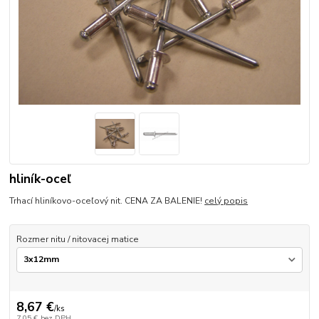
hliník-oceľ
Trhací hliníkovo-oceľový nit. CENA ZA BALENIE!
celý popis
Rozmer nitu / nitovacej matice
8,67 €
/
ks
7,05 €
bez DPH