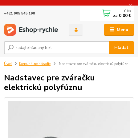
0
ks
+421 905 545 198
za
0,00 €
Menu
Hľadať
Úvod
Komunálne náradie
Nadstavec pre zváračku elektrickú polyfúznu
Nadstavec pre zváračku
elektrickú polyfúznu