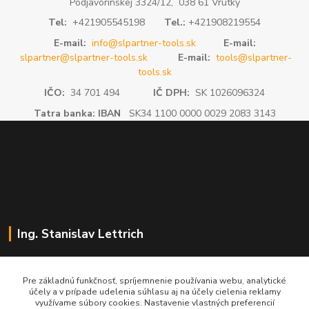
Podjavorinskej 3324/12, 038 61 Vrútky
Tel:
+421905545198
Tel.:
+421908219554
E-mail:
info@slpartner-tools.sk
E-mail:
slpartner@slpartner-tools.sk
E-mail:
tools@slpartner-
tools.sk
IČO:
34 701 494
IČ DPH:
SK 1026096324
Tatra banka: IBAN
SK34 1100 0000 0029 2083 3143
Ing. Stanislav Lettrich
SL Partner - partner vášho úspechu
Pre základnú funkčnosť, spríjemnenie používania webu, analytické
účely a v prípade udelenia súhlasu aj na účely cielenia reklamy
+421 905 545 198
využívame súbory cookies. Nastavenie vlastných preferencií