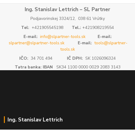
Ing. Stanislav Lettrich – SL Partner
Podjavorinskej 3324/12, 038 61 Vrútky
Tel:
+421905545198
Tel.:
+421908219554
E-mail:
info@slpartner-tools.sk
E-mail:
slpartner@slpartner-tools.sk
E-mail:
tools@slpartner-
tools.sk
IČO:
34 701 494
IČ DPH:
SK 1026096324
Tatra banka: IBAN
SK34 1100 0000 0029 2083 3143
Ing. Stanislav Lettrich
SL Partner - partner vášho úspechu