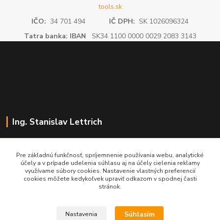
tools.sk
IČO:
34 701 494
IČ DPH:
SK 1026096324
Tatra banka: IBAN
SK34 1100 0000 0029 2083 3143
Ing. Stanislav Lettrich
SL Partner - partner vášho úspechu
Pre základnú funkčnosť, spríjemnenie používania webu, analytické
účely a v prípade udelenia súhlasu aj na účely cielenia reklamy
+421 905 545 198
využívame súbory cookies. Nastavenie vlastných preferencií
NONSTOP
cookies môžete kedykoľvek upraviť odkazom v spodnej časti
stránok.
info@slpartner-tools.sk
Súhlasím
Nastavenia