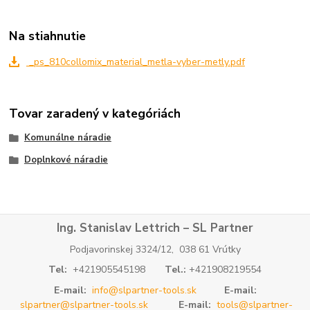
Na stiahnutie
_ps_810collomix_material_metla-vyber-metly.pdf
Tovar zaradený v kategóriách
Komunálne náradie
Doplnkové náradie
Ing. Stanislav Lettrich – SL Partner
Podjavorinskej 3324/12, 038 61 Vrútky
Tel:
+421905545198
Tel.:
+421908219554
E-mail:
info@slpartner-tools.sk
E-mail:
slpartner@slpartner-tools.sk
E-mail:
tools@slpartner-