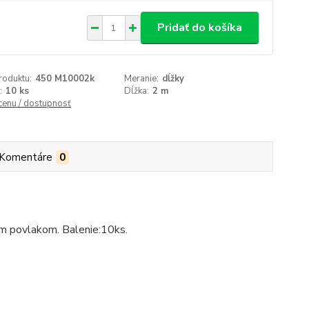
Pridať do košíka
roduktu:
450 M10002k
Meranie:
dĺžky
:
10 ks
Dĺžka:
2 m
 cenu / dostupnosť
Komentáre
0
ým povlakom. Balenie:10ks.