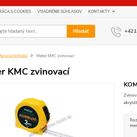
RÁCA S COOKIES
VYJADRENIE SÚHLASOV
KONTAKTY
Hľadať
+421
eracia technika
Meter KMC zvinovací
r KMC zvinovací
KO
Zvinov
akrylá
Roz
mer