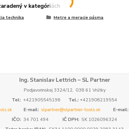
zaradený v kategóriách
ia technika
Metre a meracie pásma
Ing. Stanislav Lettrich – SL Partner
Podjavorinskej 3324/12, 038 61 Vrútky
Tel:
+421905545198
Tel.:
+421908219554
ols.sk
E-mail:
slpartner@slpartner-tools.sk
E-mail:
IČO:
34 701 494
IČ DPH:
SK 1026096324