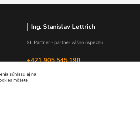
Ing. Stanislav Lettrich
SL Partner - partner vášho úspechu
+421 905 545 198
NONSTOP
enia súhlasu aj na
cookies môžete
info@slpartner-tools.sk
Vytvorené na
Eshop-rychlo.sk