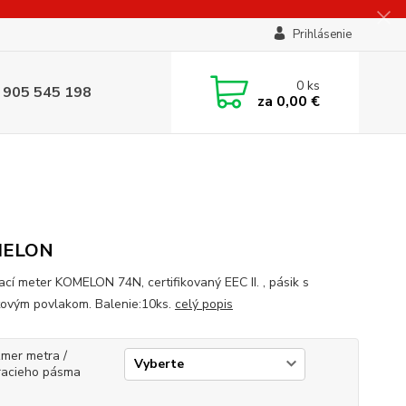
Prihlásenie
0
ks
 905 545 198
za
0,00 €
MELON
ací meter KOMELON 74N, certifikovaný EEC II. , pásik s
tovým povlakom. Balenie:10ks.
celý popis
mer metra /
acieho pásma