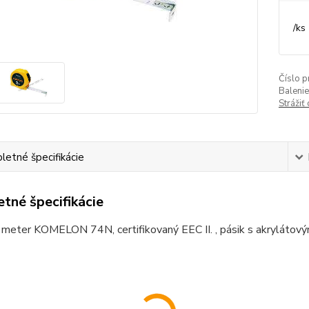
/
ks
Číslo p
Balenie
Strážiť
etné špecifikácie
tné špecifikácie
 meter KOMELON 74N, certifikovaný EEC II. , pásik s akrylátov