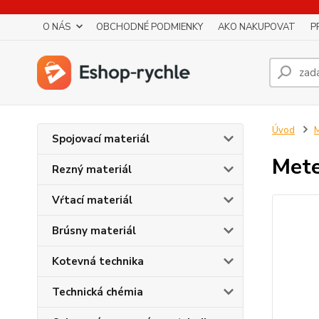
O NÁS
OBCHODNÉ PODMIENKY
AKO NAKUPOVAT
P
Úvod
M
Spojovací materiál
Mete
Rezný materiál
Vŕtací materiál
Brúsny materiál
Kotevná technika
Technická chémia