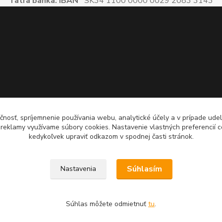
Tatra banka: IBAN
SK34 1100 0000 0029 2083 3143
čnosť, spríjemnenie používania webu, analytické účely a v prípade udel
a reklamy využívame súbory cookies. Nastavenie vlastných preferencií 
kedykoľvek upraviť odkazom v spodnej časti stránok.
Súhlasím
Nastavenia
Súhlas môžete odmietnuť
tu
.