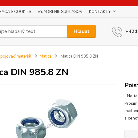
RÁCA S COOKIES
VYJADRENIE SÚHLASOV
KONTAKTY
Hľadať
+421
pojovací materiál
Matice
Matica DIN 985.8 ZN
ca DIN 985.8 ZN
Pois
Na ten
Prosím
mailov
s ceno