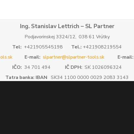
Ing. Stanislav Lettrich – SL Partner
Podjavorinskej 3324/12, 038 61 Vrútky
Tel:
+421905545198
Tel.:
+421908219554
ols.sk
E-mail:
slpartner@slpartner-tools.sk
E-mail:
IČO:
34 701 494
IČ DPH:
SK 1026096324
Tatra banka: IBAN
SK34 1100 0000 0029 2083 3143