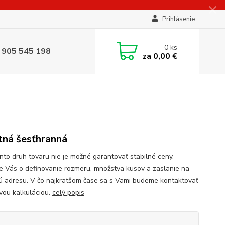
Prihlásenie
0
ks
 905 545 198
za
0,00 €
tná šesťhranná
to druh tovaru nie je možné garantovať stabilné ceny.
e Vás o definovanie rozmeru, množstva kusov a zaslanie na
ú adresu. V čo najkratšom čase sa s Vami budeme kontaktovať
vou kalkuláciou.
celý popis