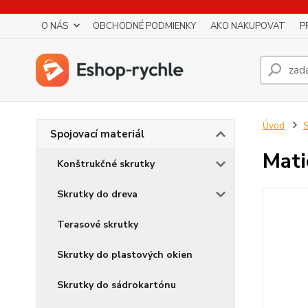
O NÁS
OBCHODNÉ PODMIENKY
AKO NAKUPOVAT
P
Úvod
S
Spojovací materiál
Mati
Konštrukčné skrutky
Skrutky do dreva
Terasové skrutky
Skrutky do plastových okien
Skrutky do sádrokartónu