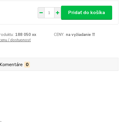
Pridať do košíka
roduktu:
188 050 xx
CENY:
na vyžiadanie !!!
 cenu / dostupnosť
Komentáre
0
.