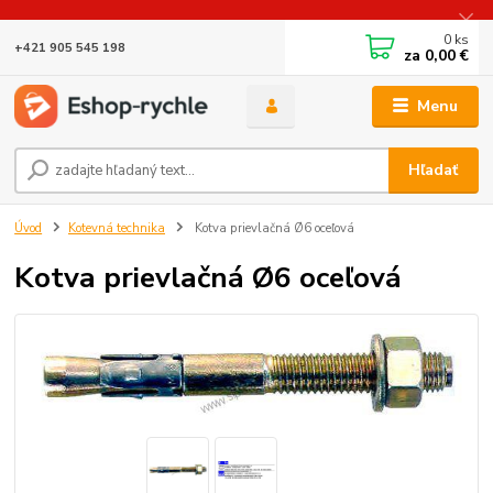
0
ks
+421 905 545 198
za
0,00 €
Menu
Hľadať
Úvod
Kotevná technika
Kotva prievlačná Ø6 oceľová
Kotva prievlačná Ø6 oceľová