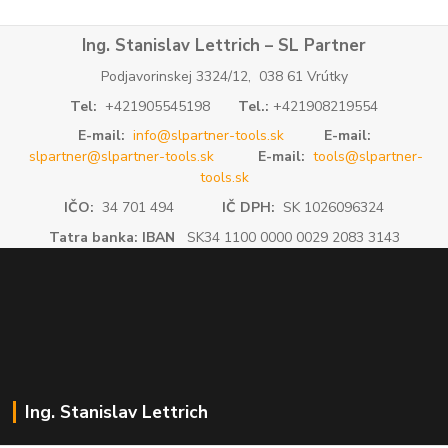
Ing. Stanislav Lettrich – SL Partner
Podjavorinskej 3324/12, 038 61 Vrútky
Tel:
+421905545198
Tel.:
+421908219554
E-mail:
info@slpartner-tools.sk
E-mail:
slpartner@slpartner-tools.sk
E-mail:
tools@slpartner-
tools.sk
IČO:
34 701 494
IČ DPH:
SK 1026096324
Tatra banka: IBAN
SK34 1100 0000 0029 2083 3143
Ing. Stanislav Lettrich