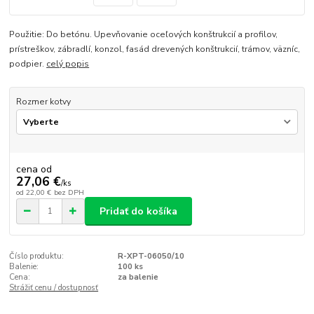
Použitie: Do betónu. Upevňovanie oceľových konštrukcií a profilov,
prístreškov, zábradlí, konzol, fasád drevených konštrukcií, trámov, väzníc,
podpier.
celý popis
Rozmer kotvy
cena od
27,06 €
/
ks
od
22,00 €
bez DPH
Pridať do košíka
Číslo produktu:
R-XPT-06050/10
Balenie:
100 ks
Cena:
za balenie
Strážiť cenu / dostupnosť