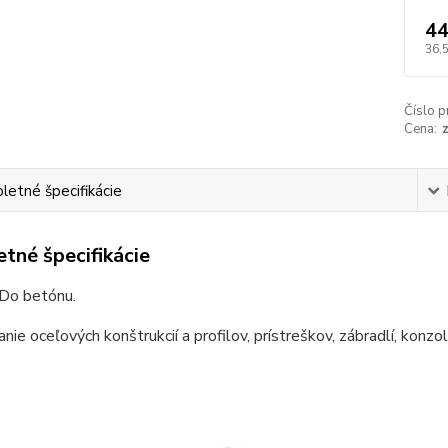
44
36,
Číslo p
Cena:
etné špecifikácie
tné špecifikácie
 Do betónu.
ie oceľových konštrukcií a profilov, prístreškov, zábradlí, konzol