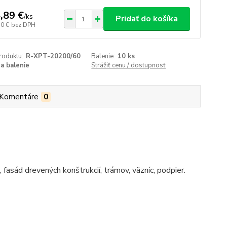
,89 €
/
ks
Pridať do košíka
50 €
bez DPH
roduktu:
R-XPT-20200/60
Balenie:
10 ks
za balenie
Strážiť cenu / dostupnosť
Komentáre
0
, fasád drevených konštrukcií, trámov, väzníc, podpier.