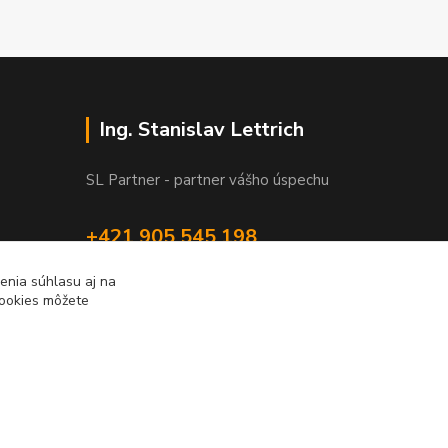
Ing. Stanislav Lettrich
SL Partner - partner vášho úspechu
+421 905 545 198
NONSTOP
enia súhlasu aj na
cookies môžete
info@slpartner-tools.sk