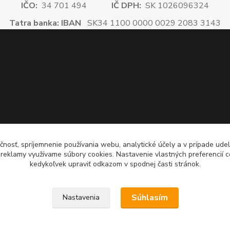
IČO:
34 701 494
IČ DPH:
SK 1026096324
Tatra banka: IBAN
SK34 1100 0000 0029 2083 3143
čnosť, spríjemnenie používania webu, analytické účely a v prípade udel
a reklamy využívame súbory cookies. Nastavenie vlastných preferencií 
kedykoľvek upraviť odkazom v spodnej časti stránok.
Súhlasím
Nastavenia