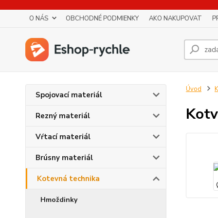
O NÁS
OBCHODNÉ PODMIENKY
AKO NAKUPOVAT
P
Úvod
K
Spojovací materiál
Kotv
Rezný materiál
Vŕtací materiál
Brúsny materiál
Kotevná technika
Hmoždinky