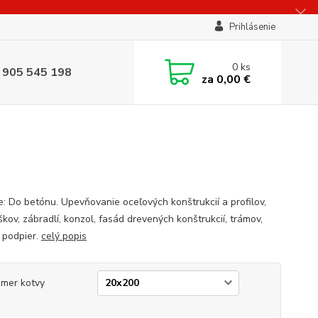
Prihlásenie
0
ks
 905 545 198
za
0,00 €
ie: Do betónu. Upevňovanie oceľových konštrukcií a profilov,
škov, zábradlí, konzol, fasád drevených konštrukcií, trámov,
, podpier.
celý popis
mer kotvy