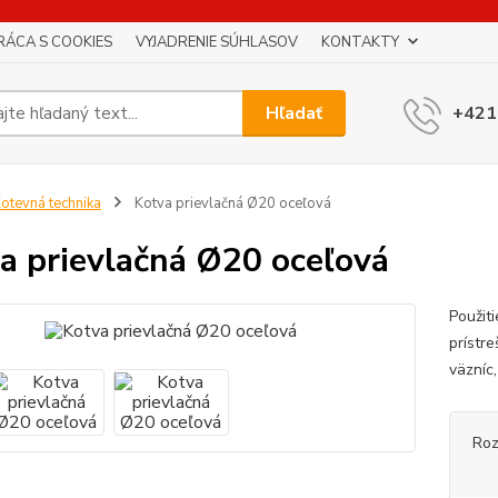
RÁCA S COOKIES
VYJADRENIE SÚHLASOV
KONTAKTY
Hľadať
+421
otevná technika
Kotva prievlačná Ø20 oceľová
a prievlačná Ø20 oceľová
Použit
prístre
väzníc
Roz