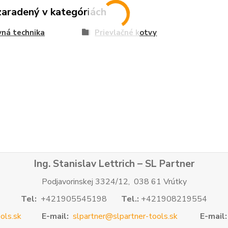
zaradený v kategóriách
ná technika
Prievlačné kotvy
Ing. Stanislav Lettrich – SL Partner
Podjavorinskej 3324/12, 038 61 Vrútky
Tel:
+421905545198
Tel.:
+421908219554
ols.sk
E-mail:
slpartner@slpartner-tools.sk
E-mail: