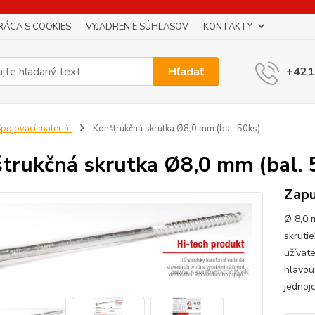
RÁCA S COOKIES
VYJADRENIE SÚHLASOV
KONTAKTY
Hľadať
+421
pojovací materiál
Konštrukčná skrutka Ø8,0 mm (bal. 50ks)
trukčná skrutka Ø8,0 mm (bal. 
Zapu
Ø 8,0 
skrutie
užívate
hlavou
jednoj