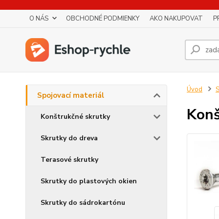
O NÁS
OBCHODNÉ PODMIENKY
AKO NAKUPOVAT
P
Úvod
S
Spojovací materiál
Konš
Konštrukčné skrutky
Skrutky do dreva
Terasové skrutky
Skrutky do plastových okien
Skrutky do sádrokartónu