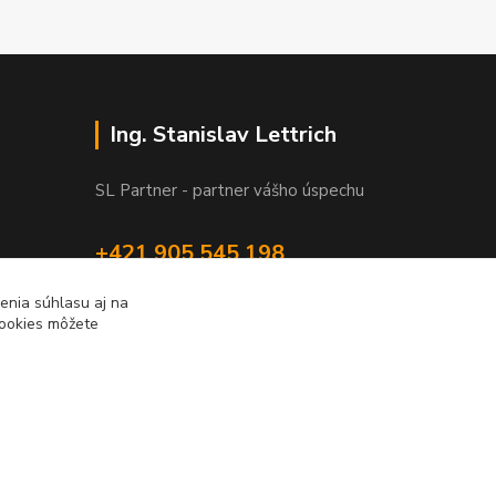
Ing. Stanislav Lettrich
SL Partner - partner vášho úspechu
+421 905 545 198
NONSTOP
enia súhlasu aj na
cookies môžete
info@slpartner-tools.sk
Vytvorené na
Eshop-rychlo.sk