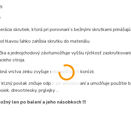
y,
0
rácia skrutiek, ktorá pri porovnaní s bežnými skrutkami prinášajú
d hlavou ľahko zahĺbia skrutku do materiálu.
čka a jednojchodový závitumožňuje vyššiu rýchlosť zaskrutkovani
cieho stroja.
ná vrstva zinku zvyšuje odolnosť proti korózii.
 klzný povlak znižuje odpor pri skrutkovaní a umožňuje použitie 
iek, drevotriesky, prglejky ...
žný len po balení a jeho násobkoch !!!