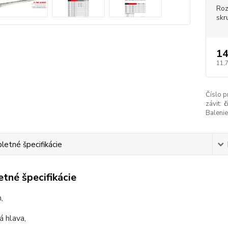
Roz
skr
14
11,
Číslo p
závit:
č
Balenie
etné špecifikácie
tné špecifikácie
,
 hlava,