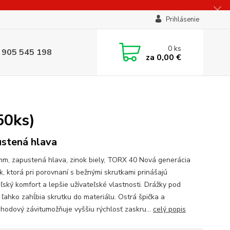
Prihlásenie
0
ks
 905 545 198
za
0,00 €
50ks)
stená hlava
mm, zapustená hlava, zinok biely, TORX 40 Nová generácia
k, ktorá pri porovnaní s bežnými skrutkami prinášajú
ľský komfort a lepšie užívateľské vlastnosti. Drážky pod
 ľahko zahĺbia skrutku do materiálu. Ostrá špička a
chodový závitumožňuje vyššiu rýchlosť zaskru...
celý popis