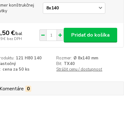
mer konštrukčnej
utky
,50 €
/
bal
Pridať do košíka
79 €
bez DPH
roduktu:
121 H80 140
Rozmer:
Ø 8x140 mm
iastočný
Bit:
TX40
:
cena za 50 ks
Strážiť cenu / dostupnosť
Komentáre
0