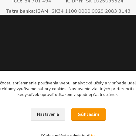
IČO:
34 701 494
IČ DPH:
SK 1026096324
Tatra banka: IBAN
SK34 1100 0000 0029 2083 3143
čnosť, spríjemnenie používania webu, analytické účely a v prípade udel
a reklamy využívame súbory cookies. Nastavenie vlastných preferencií 
kedykoľvek upraviť odkazom v spodnej časti stránok.
Súhlasím
Nastavenia
Súhlas môžete odmietnuť
tu
.