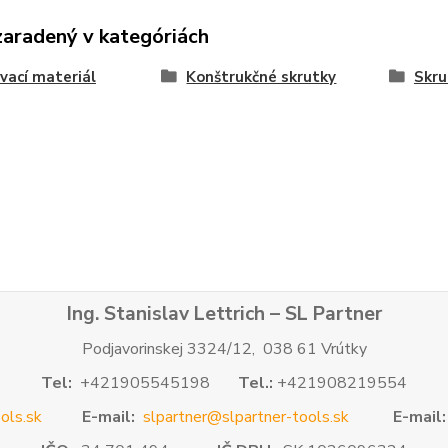
zaradený v kategóriách
vací materiál
Konštrukčné skrutky
Skru
Ing. Stanislav Lettrich – SL Partner
Podjavorinskej 3324/12, 038 61 Vrútky
Tel:
+421905545198
Tel.:
+421908219554
ols.sk
E-mail:
slpartner@slpartner-tools.sk
E-mail: