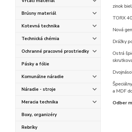
Vŕtací materiál
zinok biel
Brúsny materiál
TORX 4
Kotevná technika
Nová gene
Technická chémia
Drážky po
Ochranné pracovné prostriedky
Ostrá špi
skrutkova
Pásky a fólie
Dvojnásob
Komunálne náradie
Špeciálny
Náradie - stroje
a MDF dos
Meracia technika
Odber mo
Boxy, organizéry
Rebríky