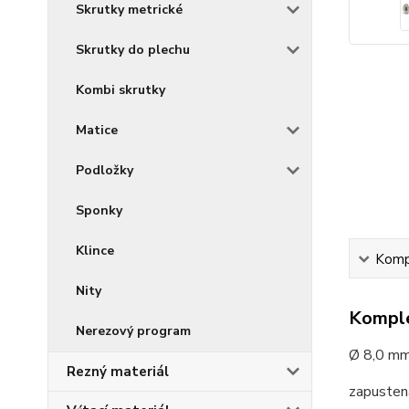
Skrutky metrické
Skrutky do plechu
Kombi skrutky
Matice
Podložky
Sponky
Klince
Kompl
Nity
Komple
Nerezový program
Ø 8,0 mm
Rezný materiál
zapustená