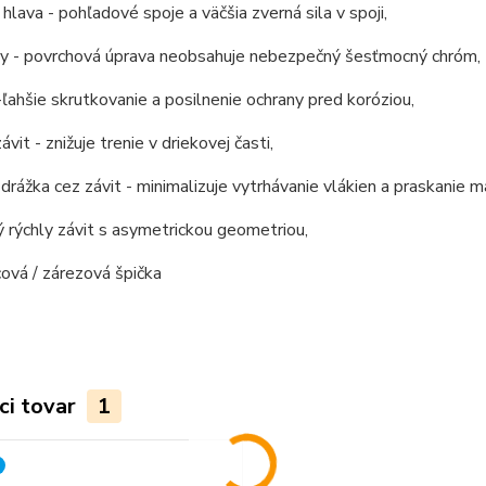
 hlava - pohľadové spoje a väčšia zverná sila v spoji,
ely - povrchová úprava neobsahuje nebezpečný šesťmocný chróm,
-ľahšie skrutkovanie a posilnenie ochrany pred koróziou,
závit - znižuje trenie v driekovej časti,
 drážka cez závit - minimalizuje vytrhávanie vlákien a praskanie ma
 rýchly závit s asymetrickou geometriou,
icová / zárezová špička
ci tovar
1