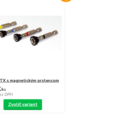
" TX s magnetickým prstencom
€
/
ks
ez DPH
Zvoliť variant