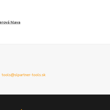
erová hlava
tools@slpartner-tools.sk