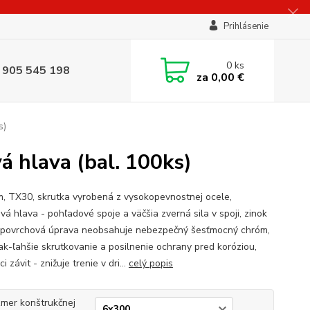
Prihlásenie
0
ks
 905 545 198
za
0,00 €
s)
 hlava (bal. 100ks)
, TX30, skrutka vyrobená z vysokopevnostnej ocele,
vá hlava - pohľadové spoje a väčšia zverná sila v spoji, zinok
- povrchová úprava neobsahuje nebezpečný šesťmocný chróm,
lak-ľahšie skrutkovanie a posilnenie ochrany pred koróziou,
ci závit - znižuje trenie v dri...
celý popis
mer konštrukčnej