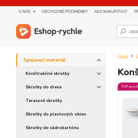
O NÁS
OBCHODNÉ PODMIENKY
AKO NAKUPOVAT
P
Úvod
S
Spojovací materiál
Konš
Konštrukčné skrutky
Skrutky do dreva
TOP prod
Terasové skrutky
Skrutky do plastových okien
Skrutky do sádrokartónu