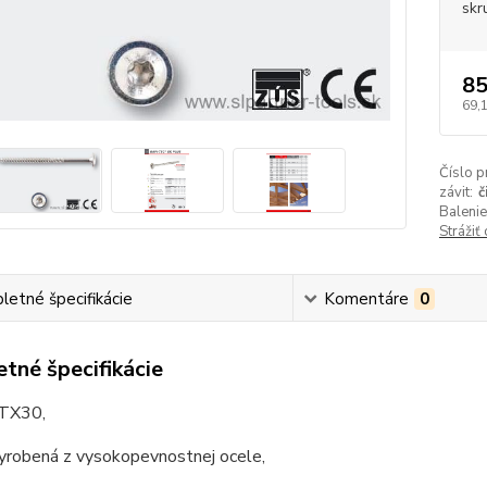
skr
85
69,
Číslo p
závit:
č
Balenie
Strážiť
etné špecifikácie
Komentáre
0
tné špecifikácie
 TX30,
vyrobená z vysokopevnostnej ocele,