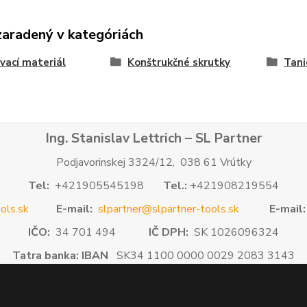
zaradený v kategóriách
vací materiál
Konštrukčné skrutky
Tani
Ing. Stanislav Lettrich – SL Partner
Podjavorinskej 3324/12, 038 61 Vrútky
Tel:
+421905545198
Tel.:
+421908219554
ols.sk
E-mail:
slpartner@slpartner-tools.sk
E-mail:
IČO:
34 701 494
IČ DPH:
SK 1026096324
Tatra banka: IBAN
SK34 1100 0000 0029 2083 3143