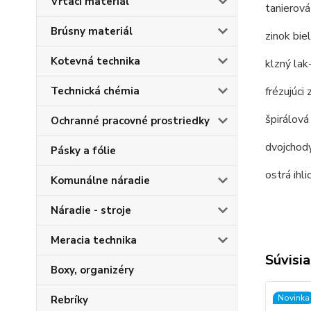
Vŕtací materiál
tanierová
Brúsny materiál
zinok bi
Kotevná technika
klzný lak
Technická chémia
frézujúci 
špirálová
Ochranné pracovné prostriedky
dvojchodý
Pásky a fólie
ostrá ihl
Komunálne náradie
Náradie - stroje
Meracia technika
Súvisia
Boxy, organizéry
Novinka
Rebríky