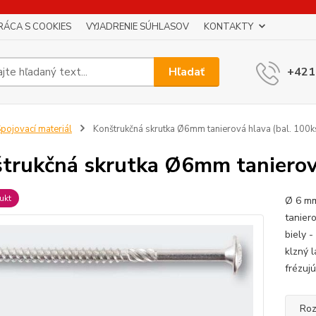
RÁCA S COOKIES
VYJADRENIE SÚHLASOV
KONTAKTY
Hľadať
+421
pojovací materiál
Konštrukčná skrutka Ø6mm tanierová hlava (bal. 100k
trukčná skrutka Ø6mm tanierová
ukt
Ø 6 mm
taniero
biely 
klzný 
frézujú
Roz