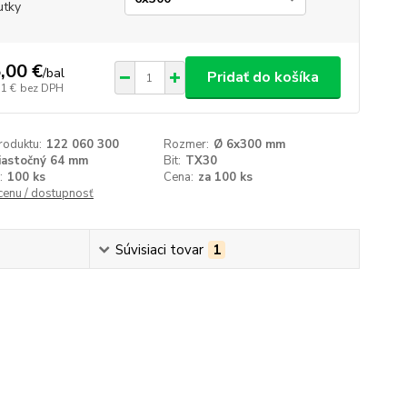
utky
,00 €
/
bal
Pridať do košíka
11 €
bez DPH
roduktu:
122 060 300
Rozmer:
Ø 6x300 mm
iastočný 64 mm
Bit:
TX30
:
100 ks
Cena:
za 100 ks
 cenu / dostupnosť
Súvisiaci tovar
1