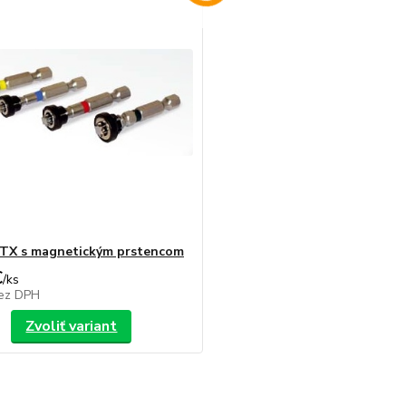
" TX s magnetickým prstencom
€
/
ks
ez DPH
Zvoliť variant