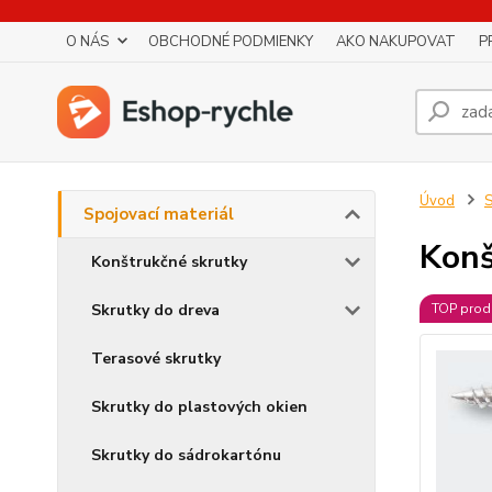
O NÁS
OBCHODNÉ PODMIENKY
AKO NAKUPOVAT
P
Úvod
S
Spojovací materiál
Konš
Konštrukčné skrutky
Skrutky do dreva
TOP prod
Terasové skrutky
Skrutky do plastových okien
Skrutky do sádrokartónu