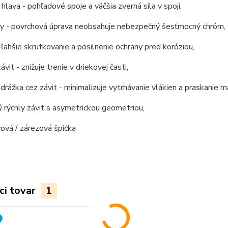
 hlava - pohľadové spoje a väčšia zverná sila v spoji,
ely - povrchová úprava neobsahuje nebezpečný šesťmocný chróm,
-ľahšie skrutkovanie a posilnenie ochrany pred koróziou,
závit - znižuje trenie v driekovej časti,
 drážka cez závit - minimalizuje vytrhávanie vlákien a praskanie ma
 rýchly závit s asymetrickou geometriou,
icová / zárezová špička
ci tovar
1