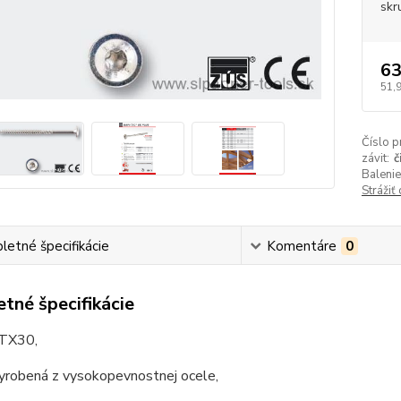
skr
63
51,
Číslo p
závit:
č
Balenie
Strážiť
etné špecifikácie
Komentáre
0
tné špecifikácie
 TX30,
vyrobená z vysokopevnostnej ocele,