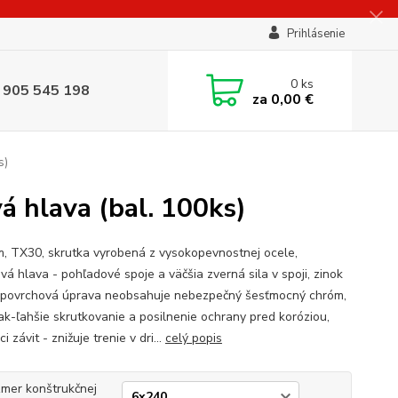
Prihlásenie
0
ks
 905 545 198
za
0,00 €
s)
 hlava (bal. 100ks)
, TX30, skrutka vyrobená z vysokopevnostnej ocele,
vá hlava - pohľadové spoje a väčšia zverná sila v spoji, zinok
- povrchová úprava neobsahuje nebezpečný šesťmocný chróm,
lak-ľahšie skrutkovanie a posilnenie ochrany pred koróziou,
ci závit - znižuje trenie v dri...
celý popis
mer konštrukčnej