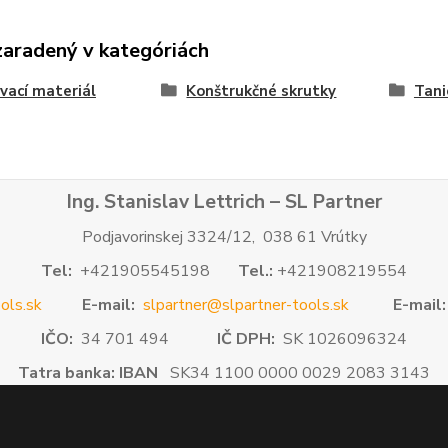
zaradený v kategóriách
vací materiál
Konštrukčné skrutky
Tani
Ing. Stanislav Lettrich – SL Partner
Podjavorinskej 3324/12, 038 61 Vrútky
Tel:
+421905545198
Tel.:
+421908219554
ols.sk
E-mail:
slpartner@slpartner-tools.sk
E-mail:
IČO:
34 701 494
IČ DPH:
SK 1026096324
Tatra banka: IBAN
SK34 1100 0000 0029 2083 3143