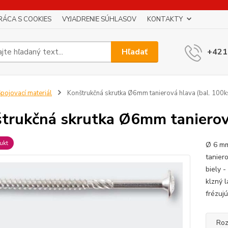
RÁCA S COOKIES
VYJADRENIE SÚHLASOV
KONTAKTY
Hľadať
+421
pojovací materiál
Konštrukčná skrutka Ø6mm tanierová hlava (bal. 100k
trukčná skrutka Ø6mm tanierová
ukt
Ø 6 mm
taniero
biely 
klzný 
frézujú
Roz