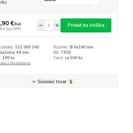
utky
,90 €
/
bal
Pridať do košíka
95 €
bez DPH
roduktu:
122 060 240
Rozmer:
Ø 6x240 mm
iastočný 64 mm
Bit:
TX30
:
100 ks
Cena:
za 100 ks
 cenu / dostupnosť
Súvisiaci tovar
1