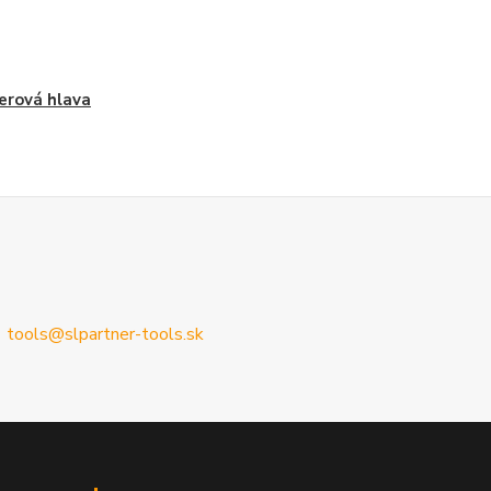
erová hlava
tools@slpartner-tools.sk