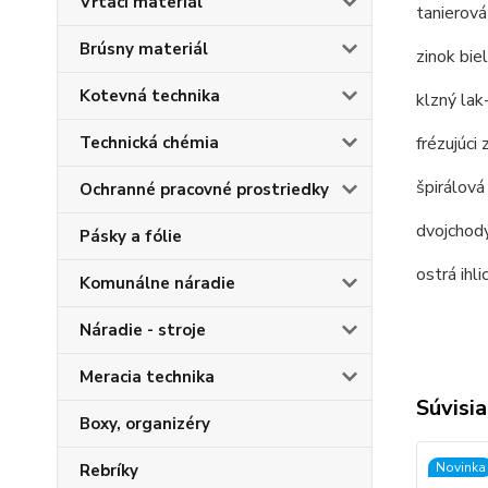
Vŕtací materiál
tanierová
Brúsny materiál
zinok bi
Kotevná technika
klzný lak
Technická chémia
frézujúci 
špirálová
Ochranné pracovné prostriedky
dvojchodý
Pásky a fólie
ostrá ihl
Komunálne náradie
Náradie - stroje
Meracia technika
Súvisia
Boxy, organizéry
Novinka
Rebríky