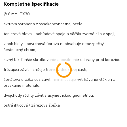
Kompletné špecifikácie
Ø 6 mm, TX30,
skrutka vyrobená z vysokopevnostnej ocele,
tanierová hlava - pohľadové spoje a väčšia zverná sila v spoji,
zinok biely - povrchová úprava neobsahuje nebezpečný
šesťmocný chróm,
klzný lak-ľahšie skrutkovanie a posilnenie ochrany pred koróziou,
frézujúci závit - znižuje trenie v driekovej časti,
špirálová drážka cez závit - minimalizuje vytrhávanie vlákien a
praskanie materiálu,
dvojchodý rýchly závit s asymetrickou geometriou,
ostrá ihlicová / zárezová špička