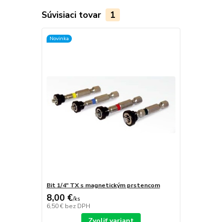
Súvisiaci tovar
1
Novinka
Bit 1/4" TX s magnetickým prstencom
8,00 €
/
ks
6,50 €
bez DPH
Zvoliť variant