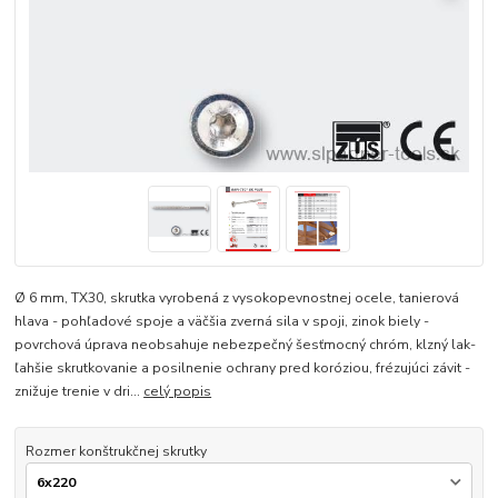
Ø 6 mm, TX30, skrutka vyrobená z vysokopevnostnej ocele, tanierová
hlava - pohľadové spoje a väčšia zverná sila v spoji, zinok biely -
povrchová úprava neobsahuje nebezpečný šesťmocný chróm, klzný lak-
ľahšie skrutkovanie a posilnenie ochrany pred koróziou, frézujúci závit -
znižuje trenie v dri...
celý popis
Rozmer konštrukčnej skrutky