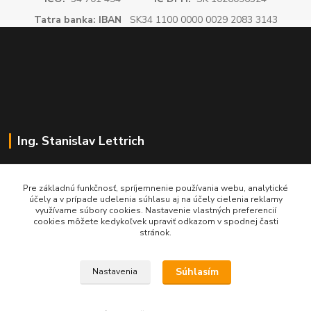
Tatra banka: IBAN
SK34 1100 0000 0029 2083 3143
Ing. Stanislav Lettrich
SL Partner - partner vášho úspechu
Pre základnú funkčnosť, spríjemnenie používania webu, analytické
účely a v prípade udelenia súhlasu aj na účely cielenia reklamy
+421 905 545 198
využívame súbory cookies. Nastavenie vlastných preferencií
NONSTOP
cookies môžete kedykoľvek upraviť odkazom v spodnej časti
stránok.
info@slpartner-tools.sk
Súhlasím
Nastavenia