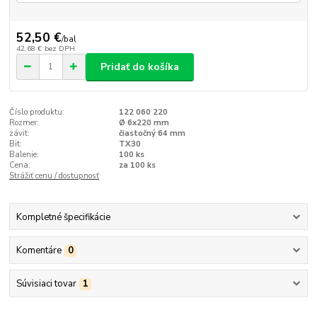
52,50 €
/
bal
42,68 €
bez DPH
Pridať do košíka
Číslo produktu:
122 060 220
Rozmer:
Ø 6x220 mm
závit:
čiastočný 64 mm
Bit:
TX30
Balenie:
100 ks
Cena:
za 100 ks
Strážiť cenu / dostupnosť
Kompletné špecifikácie
Komentáre
0
Súvisiaci tovar
1