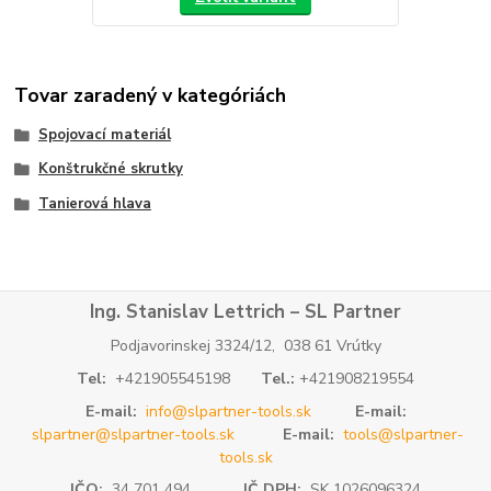
Tovar zaradený v kategóriách
Spojovací materiál
Konštrukčné skrutky
Tanierová hlava
Ing. Stanislav Lettrich – SL Partner
Podjavorinskej 3324/12, 038 61 Vrútky
Tel:
+421905545198
Tel.:
+421908219554
E-mail:
info@slpartner-tools.sk
E-mail:
slpartner@slpartner-tools.sk
E-mail:
tools@slpartner-
tools.sk
IČO:
34 701 494
IČ DPH:
SK 1026096324