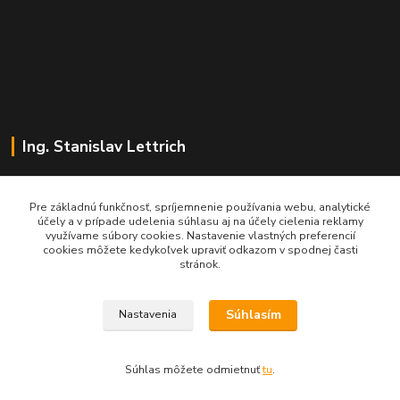
Ing. Stanislav Lettrich
SL Partner - partner vášho úspechu
Pre základnú funkčnosť, spríjemnenie používania webu, analytické
účely a v prípade udelenia súhlasu aj na účely cielenia reklamy
+421 905 545 198
využívame súbory cookies. Nastavenie vlastných preferencií
NONSTOP
cookies môžete kedykoľvek upraviť odkazom v spodnej časti
stránok.
info@slpartner-tools.sk
Súhlasím
Nastavenia
Súhlas môžete odmietnuť
tu
.
Vytvorené na
Eshop-rychlo.sk