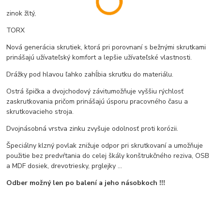
zinok žltý,
TORX
Nová generácia skrutiek, ktorá pri porovnaní s bežnými skrutkami
prinášajú užívateľský komfort a lepšie užívateľské vlastnosti.
Drážky pod hlavou ľahko zahĺbia skrutku do materiálu.
Ostrá špička a dvojchodový závitumožňuje vyššiu rýchlosť
zaskrutkovania pričom prinášajú úsporu pracovného času a
skrutkovacieho stroja.
Dvojnásobná vrstva zinku zvyšuje odolnosť proti korózii.
Špeciálny klzný povlak znižuje odpor pri skrutkovaní a umožňuje
použitie bez predvŕtania do celej škály konštrukčného reziva, OSB
a MDF dosiek, drevotriesky, prglejky ...
Odber možný len po balení a jeho násobkoch !!!