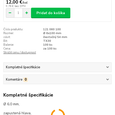
12,00 €
/
bal
9,76 €
bez DPH
Pridať do košíka
Číslo produktu:
121 060 100
Rozmer:
Ø 6x100 mm
závit:
čiastočný 54 mm
Bit:
TX30
Balenie:
100 ks
Cena:
za 100 ks
Strážiť cenu / dostupnosť
Kompletné špecifikácie
Komentáre
0
Kompletné špecifikácie
Ø 6,0 mm,
zapustená hlava,