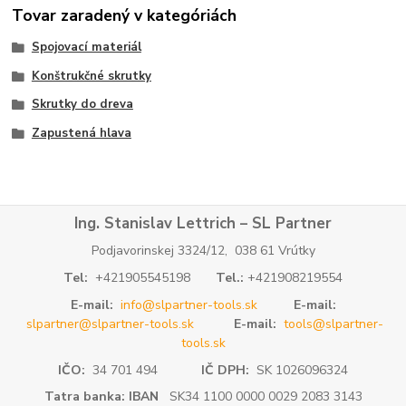
Tovar zaradený v kategóriách
Spojovací materiál
Konštrukčné skrutky
Skrutky do dreva
Zapustená hlava
Ing. Stanislav Lettrich – SL Partner
Podjavorinskej 3324/12, 038 61 Vrútky
Tel:
+421905545198
Tel.:
+421908219554
E-mail:
info@slpartner-tools.sk
E-mail:
slpartner@slpartner-tools.sk
E-mail:
tools@slpartner-
tools.sk
IČO:
34 701 494
IČ DPH:
SK 1026096324
Tatra banka: IBAN
SK34 1100 0000 0029 2083 3143