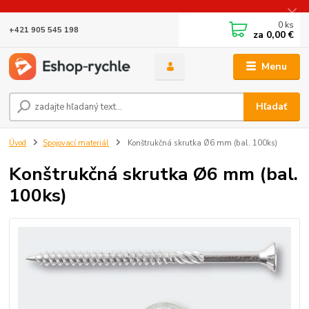
0
ks
+421 905 545 198
za
0,00 €
Menu
Hľadať
Úvod
Spojovací materiál
Konštrukčná skrutka Ø6 mm (bal. 100ks)
Konštrukčná skrutka Ø6 mm (bal.
100ks)