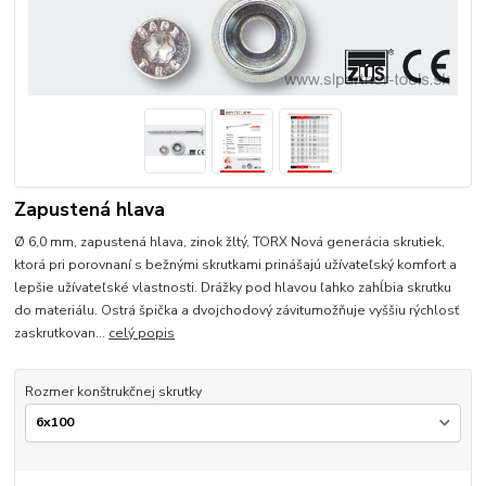
Zapustená hlava
Ø 6,0 mm, zapustená hlava, zinok žltý, TORX Nová generácia skrutiek,
ktorá pri porovnaní s bežnými skrutkami prinášajú užívateľský komfort a
lepšie užívateľské vlastnosti. Drážky pod hlavou ľahko zahĺbia skrutku
do materiálu. Ostrá špička a dvojchodový závitumožňuje vyššiu rýchlosť
zaskrutkovan...
celý popis
Rozmer konštrukčnej skrutky