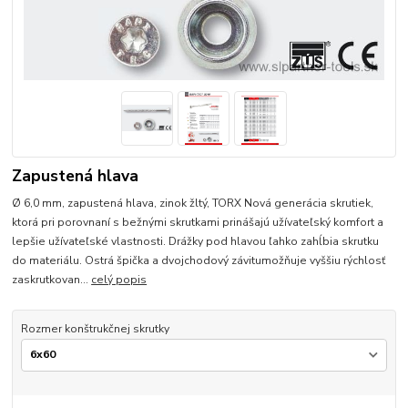
Zapustená hlava
Ø 6,0 mm, zapustená hlava, zinok žltý, TORX Nová generácia skrutiek,
ktorá pri porovnaní s bežnými skrutkami prinášajú užívateľský komfort a
lepšie užívateľské vlastnosti. Drážky pod hlavou ľahko zahĺbia skrutku
do materiálu. Ostrá špička a dvojchodový závitumožňuje vyššiu rýchlosť
zaskrutkovan...
celý popis
Rozmer konštrukčnej skrutky