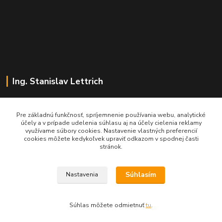
Ing. Stanislav Lettrich
SL Partner - partner vášho úspechu
Pre základnú funkčnosť, spríjemnenie používania webu, analytické
účely a v prípade udelenia súhlasu aj na účely cielenia reklamy
+421 905 545 198
využívame súbory cookies. Nastavenie vlastných preferencií
NONSTOP
cookies môžete kedykoľvek upraviť odkazom v spodnej časti
stránok.
info@slpartner-tools.sk
Súhlasím
Nastavenia
Súhlas môžete odmietnuť
tu
.
Vytvorené na
Eshop-rychlo.sk