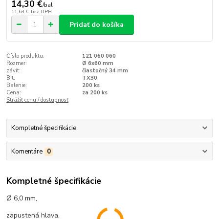
14,30 €
/
bal
11,63 €
bez DPH
Pridať do košíka
Číslo produktu:
121 060 060
Rozmer:
Ø 6x60 mm
závit:
čiastočný 34 mm
Bit:
TX30
Balenie:
200 ks
Cena:
za 200 ks
Strážiť cenu / dostupnosť
Kompletné špecifikácie
Komentáre
0
Kompletné špecifikácie
Ø 6,0 mm,
zapustená hlava,