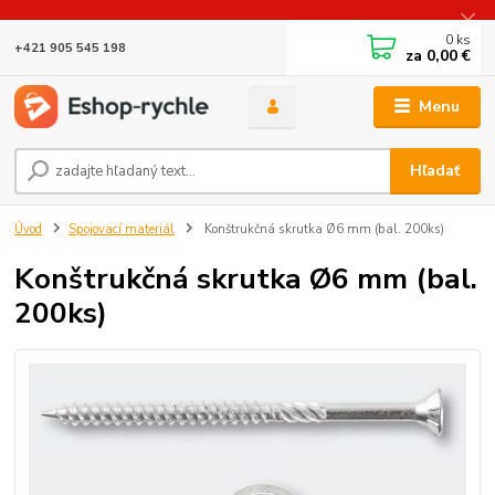
0
ks
+421 905 545 198
za
0,00 €
Menu
Hľadať
Úvod
Spojovací materiál
Konštrukčná skrutka Ø6 mm (bal. 200ks)
Konštrukčná skrutka Ø6 mm (bal.
200ks)