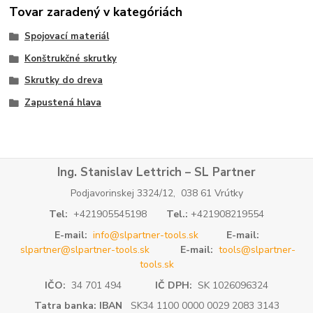
Tovar zaradený v kategóriách
Spojovací materiál
Konštrukčné skrutky
Skrutky do dreva
Zapustená hlava
Ing. Stanislav Lettrich – SL Partner
Podjavorinskej 3324/12, 038 61 Vrútky
Tel:
+421905545198
Tel.:
+421908219554
E-mail:
info@slpartner-tools.sk
E-mail:
slpartner@slpartner-tools.sk
E-mail:
tools@slpartner-
tools.sk
IČO:
34 701 494
IČ DPH:
SK 1026096324
Tatra banka: IBAN
SK34 1100 0000 0029 2083 3143