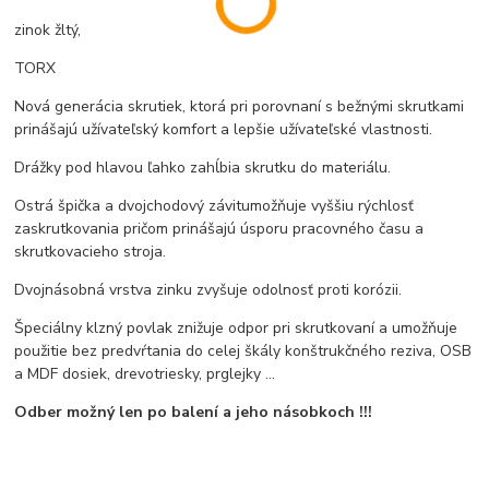
zinok žltý,
TORX
Nová generácia skrutiek, ktorá pri porovnaní s bežnými skrutkami
prinášajú užívateľský komfort a lepšie užívateľské vlastnosti.
Drážky pod hlavou ľahko zahĺbia skrutku do materiálu.
Ostrá špička a dvojchodový závitumožňuje vyššiu rýchlosť
zaskrutkovania pričom prinášajú úsporu pracovného času a
skrutkovacieho stroja.
Dvojnásobná vrstva zinku zvyšuje odolnosť proti korózii.
Špeciálny klzný povlak znižuje odpor pri skrutkovaní a umožňuje
použitie bez predvŕtania do celej škály konštrukčného reziva, OSB
a MDF dosiek, drevotriesky, prglejky ...
Odber možný len po balení a jeho násobkoch !!!