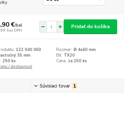
utky
,90 €
/
bal
Pridať do košíka
49 €
bez DPH
roduktu:
122 040 060
Rozmer:
Ø 4x60 mm
iastočný 35 mm
Bit:
TX20
:
250 ks
Cena:
za 250 ks
 cenu / dostupnosť
Súvisiaci tovar
1