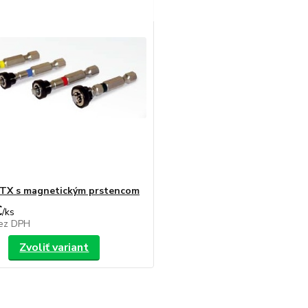
" TX s magnetickým prstencom
€
/
ks
ez DPH
Zvoliť variant