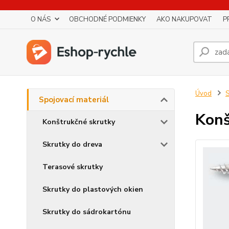
O NÁS
OBCHODNÉ PODMIENKY
AKO NAKUPOVAT
P
Úvod
S
Spojovací materiál
Konš
Konštrukčné skrutky
Skrutky do dreva
Terasové skrutky
Skrutky do plastových okien
Skrutky do sádrokartónu