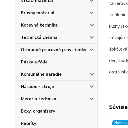
Vŕtací materiál
tanierová
Brúsny materiál
zinok bi
Kotevná technika
klzný lak
Technická chémia
frézujúci 
špirálová
Ochranné pracovné prostriedky
dvojchodý
Pásky a fólie
ostrá ihl
Komunálne náradie
Náradie - stroje
Meracia technika
Súvisia
Boxy, organizéry
Novinka
Rebríky