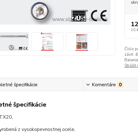
skr
12
10,
Číslo p
závit:
č
Balenie
Strážiť
etné špecifikácie
Komentáre
0
tné špecifikácie
 TX20,
vyrobená z vysokopevnostnej ocele,