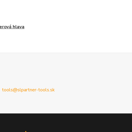
erová hlava
tools@slpartner-tools.sk