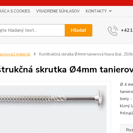
RÁCA S COOKIES
VYJADRENIE SÚHLASOV
KONTAKTY
Hľadať
+421
pojovací materiál
Konštrukčná skrutka Ø4mm tanierová hlava (bal. 250k
trukčná skrutka Ø4mm tanierová
Ø 4 mm
taniero
biely 
klzný 
frézujú
Roz