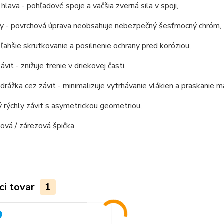
 hlava - pohľadové spoje a väčšia zverná sila v spoji,
ely - povrchová úprava neobsahuje nebezpečný šesťmocný chróm,
-ľahšie skrutkovanie a posilnenie ochrany pred koróziou,
závit - znižuje trenie v driekovej časti,
 drážka cez závit - minimalizuje vytrhávanie vlákien a praskanie ma
 rýchly závit s asymetrickou geometriou,
icová / zárezová špička
ci tovar
1