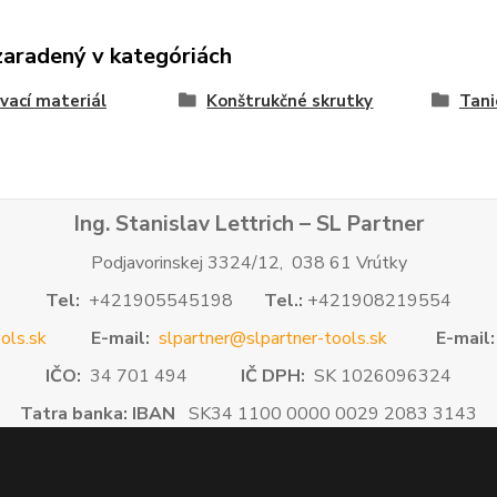
zaradený v kategóriách
vací materiál
Konštrukčné skrutky
Tani
Ing. Stanislav Lettrich – SL Partner
Podjavorinskej 3324/12, 038 61 Vrútky
Tel:
+421905545198
Tel.:
+421908219554
ols.sk
E-mail:
slpartner@slpartner-tools.sk
E-mail:
IČO:
34 701 494
IČ DPH:
SK 1026096324
Tatra banka: IBAN
SK34 1100 0000 0029 2083 3143