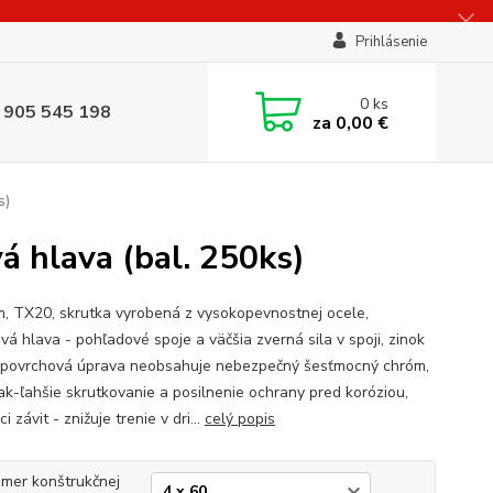
Prihlásenie
0
ks
 905 545 198
za
0,00 €
s)
 hlava (bal. 250ks)
, TX20, skrutka vyrobená z vysokopevnostnej ocele,
vá hlava - pohľadové spoje a väčšia zverná sila v spoji, zinok
- povrchová úprava neobsahuje nebezpečný šesťmocný chróm,
lak-ľahšie skrutkovanie a posilnenie ochrany pred koróziou,
ci závit - znižuje trenie v dri...
celý popis
mer konštrukčnej