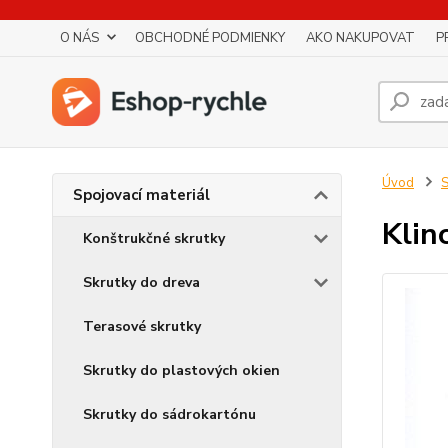
O NÁS
OBCHODNÉ PODMIENKY
AKO NAKUPOVAT
P
Úvod
S
Spojovací materiál
Klin
Konštrukčné skrutky
Skrutky do dreva
Terasové skrutky
Skrutky do plastových okien
Skrutky do sádrokartónu