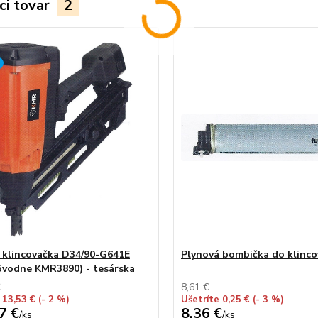
ci tovar
2
 klincovačka D34/90-G641E
Plynová bombička do klinco
vodne KMR3890) - tesárska
€
8,61 €
 13,53 €
(- 2 %)
Ušetríte 0,25 €
(- 3 %)
7 €
8,36 €
/
ks
/
ks