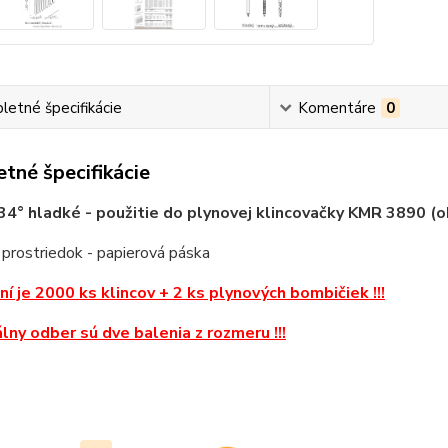
etné špecifikácie
Komentáre
0
tné špecifikácie
34° hladké - použitie do plynovej klincovačky KMR 3890 (
 prostriedok - papierová páska
ení je 2000 ks klincov + 2 ks plynových bombičiek !!!
álny odber sú dve balenia z rozmeru !!!