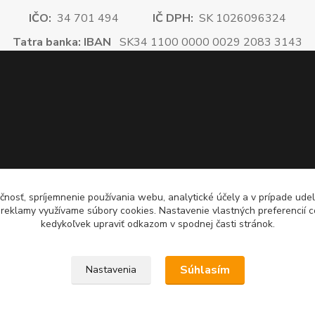
IČO:
34 701 494
IČ DPH:
SK 1026096324
Tatra banka: IBAN
SK34 1100 0000 0029 2083 3143
čnosť, spríjemnenie používania webu, analytické účely a v prípade udel
a reklamy využívame súbory cookies. Nastavenie vlastných preferencií 
kedykoľvek upraviť odkazom v spodnej časti stránok.
Súhlasím
Nastavenia