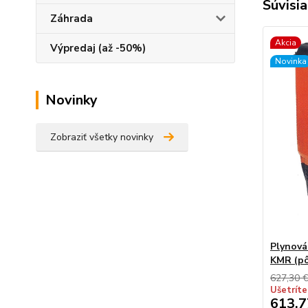
Súvisia
Záhrada
Akcia
Výpredaj (až -50%)
Novinka
Novinky
Zobraziť všetky novinky
Plynová
KMR (pô
627,30 
Ušetríte
613,7