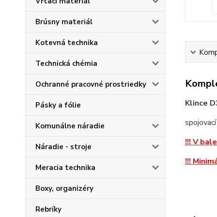
Vŕtací materiál
Brúsny materiál
Kotevná technika
Kompl
Technická chémia
Komple
Ochranné pracovné prostriedky
Klince D
Pásky a fólie
spojovací
Komunálne náradie
!!! V bal
Náradie - stroje
!!! Minim
Meracia technika
Boxy, organizéry
Rebríky