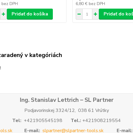
€
bez DPH
6,80 €
bez DPH
Pridať do košíka
Pridať do ko
zaradený v kategóriách
e
Ing. Stanislav Lettrich – SL Partner
Podjavorinskej 3324/12, 038 61 Vrútky
Tel:
+421905545198
Tel.:
+421908219554
ols.sk
E-mail:
slpartner@slpartner-tools.sk
E-mail: