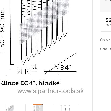
Roz
56
45,
Číslo p
Cena: