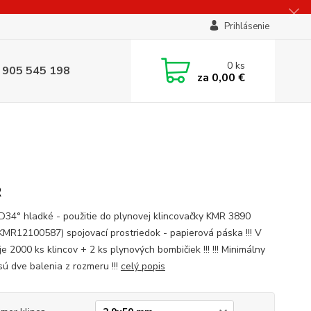
Prihlásenie
0
ks
 905 545 198
za
0,00 €
R
 D34° hladké - použitie do plynovej klincovačky KMR 3890
. KMR12100587) spojovací prostriedok - papierová páska !!! V
je 2000 ks klincov + 2 ks plynových bombičiek !!! !!! Minimálny
sú dve balenia z rozmeru !!!
celý popis