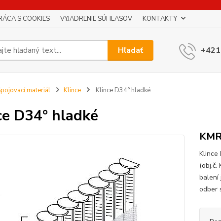
RÁCA S COOKIES
VYJADRENIE SÚHLASOV
KONTAKTY
Hľadať
+421
pojovací materiál
Klince
Klince D34° hladké
ce D34° hladké
KM
Klince
(obj.č
balení 
odber 