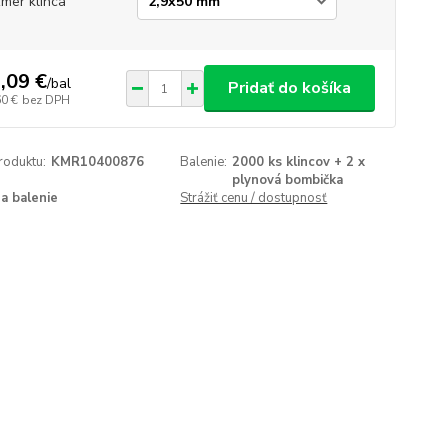
mer klinca
,09 €
/
bal
Pridať do košíka
60 €
bez DPH
roduktu:
KMR10400876
Balenie:
2000 ks klincov + 2 x
plynová bombička
za balenie
Strážiť cenu / dostupnosť