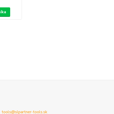
šíka
tools@slpartner-tools.sk