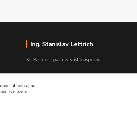
Ing. Stanislav Lettrich
SL Partner - partner vášho úspechu
+421 905 545 198
NONSTOP
enia súhlasu aj na
cookies môžete
info@slpartner-tools.sk