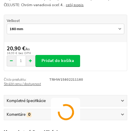
ČEĽUSTE: Chróm-vanadiová oceľ 4...
celý popis
Veľkosť
20,90 €
/
ks
16,99 €
bez DPH
Pridať do košíka
Číslo produktu:
TRHW15602211160
Strážiť cenu / dostupnosť
Kompletné špecifikácie
Komentáre
0