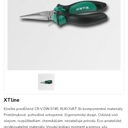
XTline
Kliešte predĺžené CR-V DIN 5745. RUKOVÄŤ: Bi-komponentné materiály.
Protišmykové, pohodlné uchopenie. Ergonomický dizajn. Odolná voči
olejom, rozpúšťadlám, chemikáliám, nezaťažuje prírodu. Eco-priateľské,
recyklovateľné materiály. Vysoký krútiaci moment a prenos sily.