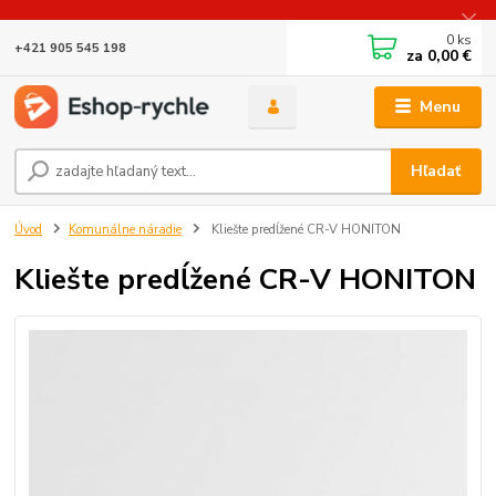
0
ks
+421 905 545 198
za
0,00 €
Menu
Hľadať
Úvod
Komunálne náradie
Kliešte predĺžené CR-V HONITON
Kliešte predĺžené CR-V HONITON