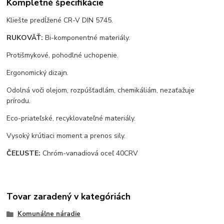
Kompletné špecifikácie
Kliešte predĺžené CR-V DIN 5745.
RUKOVÄŤ:
Bi-komponentné materiály.
Protišmykové, pohodlné uchopenie.
Ergonomický dizajn.
Odolná voči olejom, rozpúšťadlám, chemikáliám, nezaťažuje
prírodu.
Eco-priateľské, recyklovateľné materiály.
Vysoký krútiaci moment a prenos sily.
ČEĽUSTE:
Chróm-vanadiová oceľ 40CRV
Tovar zaradený v kategóriách
Komunálne náradie