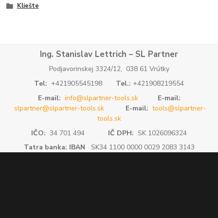
Kliešte
Ing. Stanislav Lettrich – SL Partner
Podjavorinskej 3324/12, 038 61 Vrútky
Tel:
+421905545198
Tel.:
+421908219554
E-mail:
info@slpartner-tools.sk
E-mail:
slpartner@slpartner-tools.sk
E-mail:
tools@slpartner-
tools.sk
IČO:
34 701 494
IČ DPH:
SK 1026096324
Tatra banka: IBAN
SK34 1100 0000 0029 2083 3143