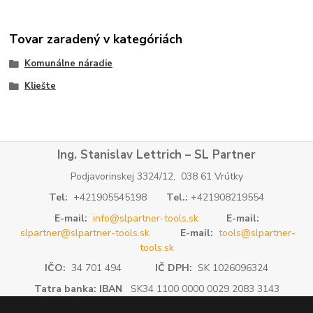
Tovar zaradený v kategóriách
Komunálne náradie
Kliešte
Ing. Stanislav Lettrich – SL Partner
Podjavorinskej 3324/12, 038 61 Vrútky
Tel:
+421905545198
Tel.:
+421908219554
E-mail:
info@slpartner-tools.sk
E-mail:
slpartner@slpartner-tools.sk
E-mail:
tools@slpartner-
tools.sk
IČO:
34 701 494
IČ DPH:
SK 1026096324
Tatra banka: IBAN
SK34 1100 0000 0029 2083 3143