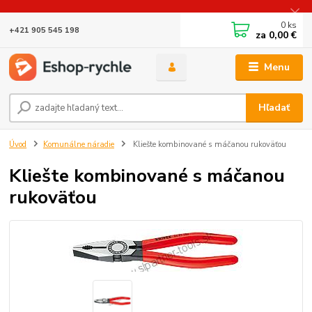
0
ks
+421 905 545 198
za
0,00 €
Menu
Hľadať
Úvod
Komunálne náradie
Kliešte kombinované s máčanou rukoväťou
Kliešte kombinované s máčanou
rukoväťou