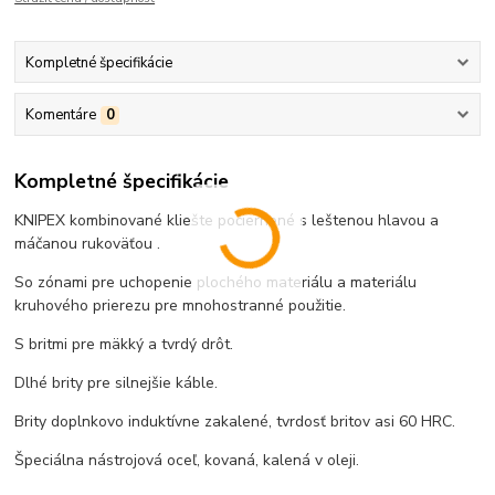
Kompletné špecifikácie
Komentáre
0
Kompletné špecifikácie
KNIPEX kombinované kliešte počiernené s leštenou hlavou a
máčanou rukoväťou .
So zónami pre uchopenie plochého materiálu a materiálu
kruhového prierezu pre mnohostranné použitie.
S britmi pre mäkký a tvrdý drôt.
Dlhé brity pre silnejšie káble.
Brity doplnkovo induktívne zakalené, tvrdosť britov asi 60 HRC.
Špeciálna nástrojová oceľ, kovaná, kalená v oleji.