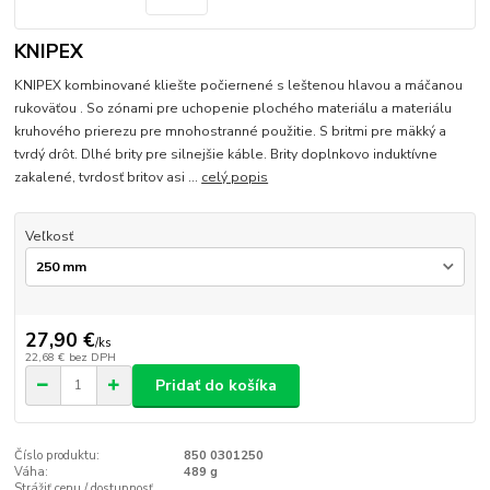
KNIPEX
KNIPEX kombinované kliešte počiernené s leštenou hlavou a máčanou
rukoväťou . So zónami pre uchopenie plochého materiálu a materiálu
kruhového prierezu pre mnohostranné použitie. S britmi pre mäkký a
tvrdý drôt. Dlhé brity pre silnejšie káble. Brity doplnkovo induktívne
zakalené, tvrdosť britov asi ...
celý popis
Veľkosť
27,90 €
/
ks
22,68 €
bez DPH
Pridať do košíka
Číslo produktu:
850 0301250
Váha:
489 g
Strážiť cenu / dostupnosť