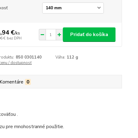
kosť
,94 €
/
ks
Pridať do košíka
96 €
bez DPH
roduktu:
850 0301140
Váha:
112 g
 cenu / dostupnosť
Komentáre
0
oväťou .
zu pre mnohostranné použitie.