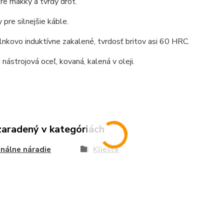
pre mäkký a tvrdý drôt.
 pre silnejšie káble.
lnkovo induktívne zakalené, tvrdosť britov asi 60 HRC.
 nástrojová oceľ, kovaná, kalená v oleji.
zaradený v kategóriách
nálne náradie
Kliešte