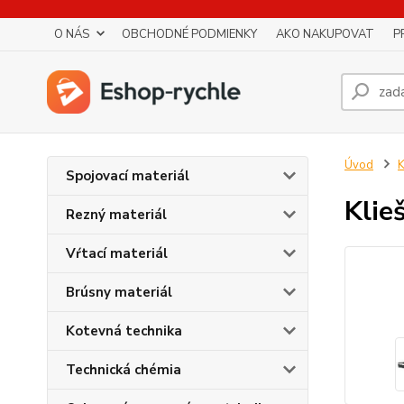
O NÁS
OBCHODNÉ PODMIENKY
AKO NAKUPOVAT
P
Úvod
K
Spojovací materiál
Klie
Rezný materiál
Vŕtací materiál
Brúsny materiál
Kotevná technika
Technická chémia