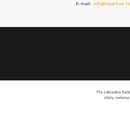
E-mail:
info@slpartner-to
Pre základnú funk
účely cieleni