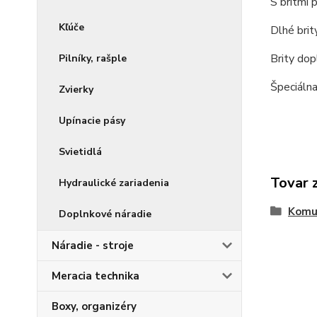
S britmi 
Kľúče
Dlhé brity
Brity dop
Pilníky, rašple
Špeciálna
Zvierky
Upínacie pásy
Svietidlá
Tovar 
Hydraulické zariadenia
Komu
Doplnkové náradie
Náradie - stroje
Meracia technika
Boxy, organizéry