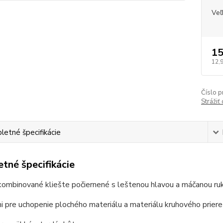
Veľ
15
12,
Číslo p
Strážiť
etné špecifikácie
tné špecifikácie
ombinované kliešte počiernené s leštenou hlavou a máčanou ruk
 pre uchopenie plochého materiálu a materiálu kruhového priere