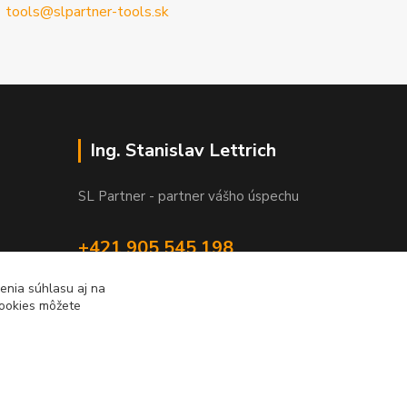
tools@slpartner-tools.sk
Ing. Stanislav Lettrich
SL Partner - partner vášho úspechu
+421 905 545 198
NONSTOP
enia súhlasu aj na
cookies môžete
info@slpartner-tools.sk