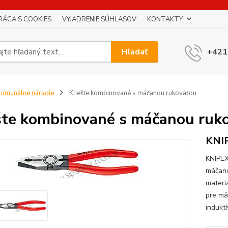
RÁCA S COOKIES
VYJADRENIE SÚHLASOV
KONTAKTY
Hľadať
+421
omunálne náradie
Kliešte kombinované s máčanou rukoväťou
šte kombinované s máčanou ruk
KNI
KNIPEX
máčano
materi
pre mäk
induktí