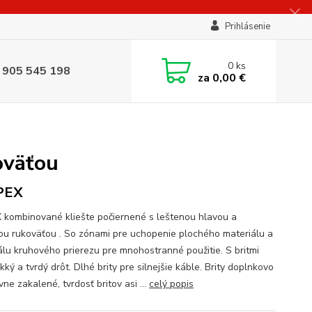
Prihlásenie
0
ks
 905 545 198
za
0,00 €
oväťou
PEX
 kombinované kliešte počiernené s leštenou hlavou a
u rukoväťou . So zónami pre uchopenie plochého materiálu a
álu kruhového prierezu pre mnohostranné použitie. S britmi
ký a tvrdý drôt. Dlhé brity pre silnejšie káble. Brity doplnkovo
vne zakalené, tvrdosť britov asi ...
celý popis