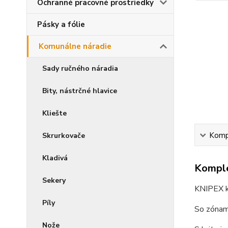
Ochranné pracovné prostriedky
Pásky a fólie
Komunálne náradie
Sady ručného náradia
Bity, nástrčné hlavice
Kliešte
Kompl
Skrurkovače
Kladivá
Komple
Sekery
KNIPEX k
Píly
So zónami
Nože