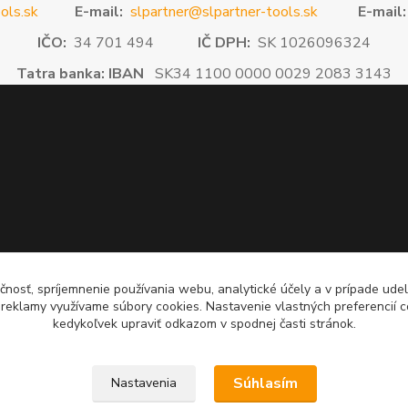
ols.sk
E-mail:
slpartner@slpartner-tools.sk
E-mail:
IČO:
34 701 494
IČ DPH:
SK 1026096324
Tatra banka: IBAN
SK34 1100 0000 0029 2083 3143
čnosť, spríjemnenie používania webu, analytické účely a v prípade udel
a reklamy využívame súbory cookies. Nastavenie vlastných preferencií 
kedykoľvek upraviť odkazom v spodnej časti stránok.
Súhlasím
Nastavenia