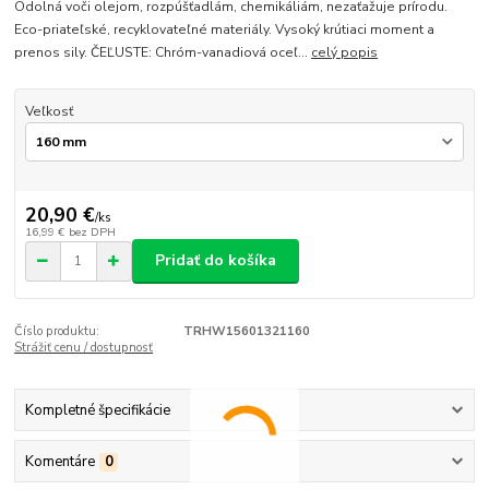
Odolná voči olejom, rozpúšťadlám, chemikáliám, nezaťažuje prírodu.
Eco-priateľské, recyklovateľné materiály. Vysoký krútiaci moment a
prenos sily. ČEĽUSTE: Chróm-vanadiová oceľ...
celý popis
Veľkosť
20,90 €
/
ks
16,99 €
bez DPH
Pridať do košíka
Číslo produktu:
TRHW15601321160
Strážiť cenu / dostupnosť
Kompletné špecifikácie
Komentáre
0