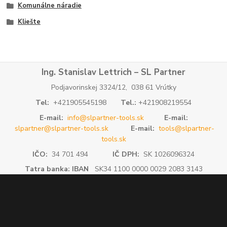
Komunálne náradie
Kliešte
Ing. Stanislav Lettrich – SL Partner
Podjavorinskej 3324/12, 038 61 Vrútky
Tel:
+421905545198
Tel.:
+421908219554
E-mail:
info@slpartner-tools.sk
E-mail:
slpartner@slpartner-tools.sk
E-mail:
tools@slpartner-
tools.sk
IČO:
34 701 494
IČ DPH:
SK 1026096324
Tatra banka: IBAN
SK34 1100 0000 0029 2083 3143