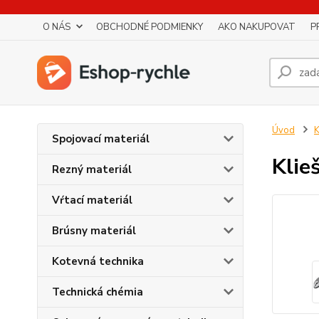
O NÁS
OBCHODNÉ PODMIENKY
AKO NAKUPOVAT
P
Úvod
K
Spojovací materiál
Klie
Rezný materiál
Vŕtací materiál
Brúsny materiál
Kotevná technika
Technická chémia