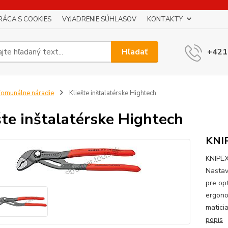
RÁCA S COOKIES
VYJADRENIE SÚHLASOV
KONTAKTY
Hľadať
+421
omunálne náradie
Kliešte inštalatérske Hightech
šte inštalatérske Hightech
KNI
KNIPEX
Nastav
pre op
ergono
maticia
popis