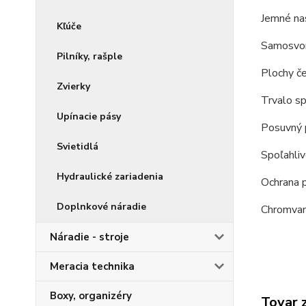
Jemné na
Kľúče
Samosvorn
Pilníky, rašple
Plochy če
Zvierky
Trvalo sp
Upínacie pásy
Posuvný p
Svietidlá
Spoľahliv
Hydraulické zariadenia
Ochrana 
Doplnkové náradie
Chromvana
Náradie - stroje
Meracia technika
Boxy, organizéry
Tovar 