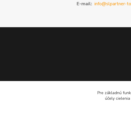
E-mail:
info@slpartner-to
Pre základnú funk
účely cieleni