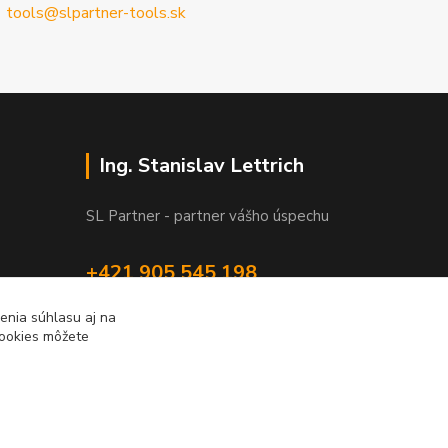
tools@slpartner-tools.sk
Ing. Stanislav Lettrich
SL Partner - partner vášho úspechu
+421 905 545 198
NONSTOP
enia súhlasu aj na
cookies môžete
info@slpartner-tools.sk