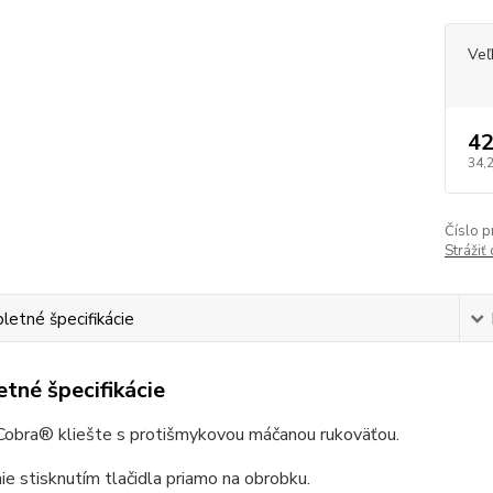
Veľ
42
34,
Číslo p
Strážiť
etné špecifikácie
tné špecifikácie
obra® kliešte s protišmykovou máčanou rukoväťou.
e stisknutím tlačidla priamo na obrobku.