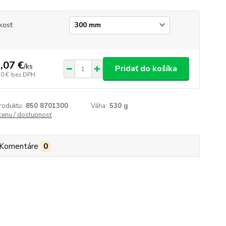
kosť
,07 €
/
ks
Pridať do košíka
20 €
bez DPH
roduktu:
850 8701300
Váha:
530 g
 cenu / dostupnosť
Komentáre
0