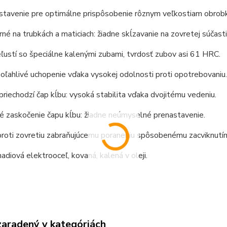
stavenie pre optimálne prispôsobenie rôznym veľkostiam obrobk
é na trubkách a maticiach: žiadne skĺzavanie na zovretej súčasti, 
ľustí so špeciálne kalenými zubami, tvrdosť zubov asi 61 HRC.
oľahlivé uchopenie vďaka vysokej odolnosti proti opotrebovaniu.
riechodzí čap kĺbu: vysoká stabilita vďaka dvojitému vedeniu.
é zaskočenie čapu kĺbu: žiadne neúmyselné prenastavenie.
proti zovretiu zabraňujúcemu poraneniu spôsobenému zacviknutí
diová elektrooceľ, kovaná, kalená v oleji.
zaradený v kategóriách