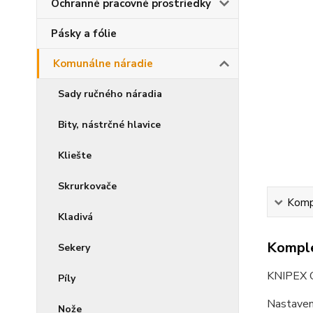
Ochranné pracovné prostriedky
Pásky a fólie
Komunálne náradie
Sady ručného náradia
Bity, nástrčné hlavice
Kliešte
Skrurkovače
Kompl
Kladivá
Komple
Sekery
KNIPEX C
Píly
Nastaveni
Nože