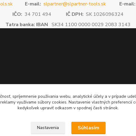
ols.sk
E-mail:
slpartner@slpartner-tools.sk
E-mail:
IČO:
34 701 494
IČ DPH:
SK 1026096324
Tatra banka: IBAN
SK34 1100 0000 0029 2083 3143
čnosť, spríjemnenie používania webu, analytické účely a v prípade udel
a reklamy využívame súbory cookies. Nastavenie vlastných preferencií 
kedykoľvek upraviť odkazom v spodnej časti stránok.
Súhlasím
Nastavenia