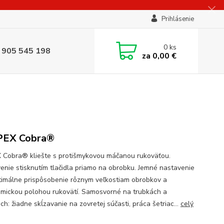
Prihlásenie
0
ks
 905 545 198
za
0,00 €
PEX Cobra®
 Cobra® kliešte s protišmykovou máčanou rukoväťou.
enie stisknutím tlačidla priamo na obrobku. Jemné nastavenie
timálne prispôsobenie rôznym veľkostiam obrobkov a
mickou polohou rukovätí. Samosvorné na trubkách a
ch: žiadne skĺzavanie na zovretej súčasti, práca šetriac...
celý