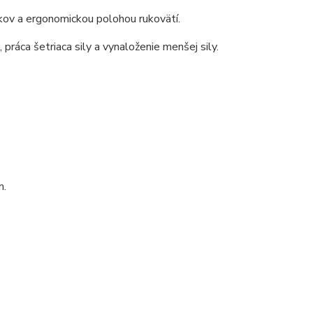
ov a ergonomickou polohou rukovätí.
práca šetriaca sily a vynaloženie menšej sily.
m.