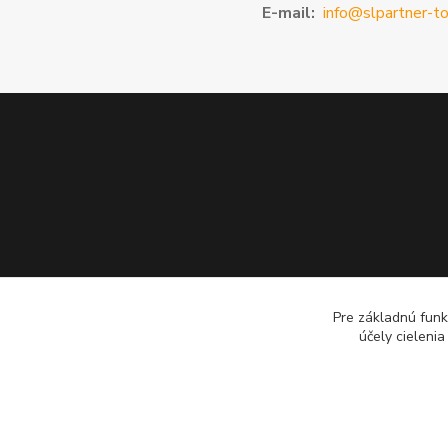
E-mail:
info@slpartner-to
Pre základnú funk
účely cieleni