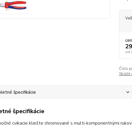
Veľ
ce
29
od
Číslo p
Strážiť
etné špecifikácie
tné špecifikácie
očné cvikacie kliešte chromované s multi-komponentnými rukovä