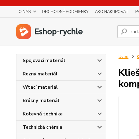
O NÁS
OBCHODNÉ PODMIENKY
AKO NAKUPOVAT
P
Úvod
K
Spojovací materiál
Klie
Rezný materiál
komp
Vŕtací materiál
Brúsny materiál
Kotevná technika
Technická chémia