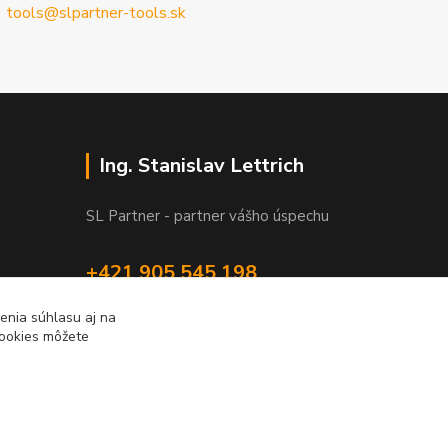
tools@slpartner-tools.sk
Ing. Stanislav Lettrich
SL Partner - partner vášho úspechu
+421 905 545 198
NONSTOP
enia súhlasu aj na
cookies môžete
info@slpartner-tools.sk