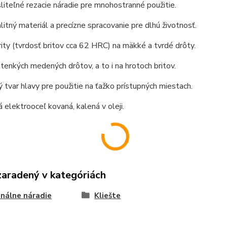
teľné rezacie náradie pre mnohostranné použitie.
litný materiál a precízne spracovanie pre dlhú životnosť.
ity (tvrdosť britov cca 62 HRC) na mäkké a tvrdé drôty.
 tenkých medených drôtov, a to i na hrotoch britov.
 tvar hlavy pre použitie na ťažko prístupných miestach.
 elektrooceľ kovaná, kalená v oleji.
zaradený v kategóriách
nálne náradie
Kliešte