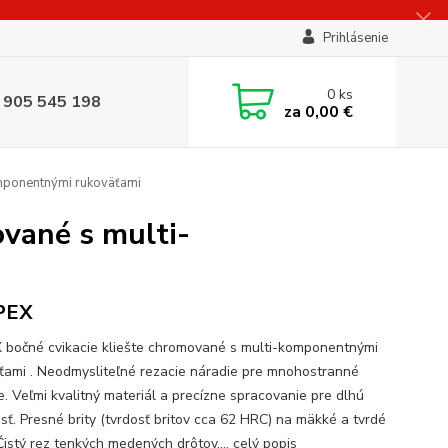
Prihlásenie
0
ks
 905 545 198
za
0,00 €
omponentnými rukoväťami
ované s multi-
PEX
 bočné cvikacie kliešte chromované s multi-komponentnými
ťami . Neodmysliteľné rezacie náradie pre mnohostranné
e. Veľmi kvalitný materiál a precízne spracovanie pre dlhú
osť. Presné brity (tvrdosť britov cca 62 HRC) na mäkké a tvrdé
 Čistý rez tenkých medených drôtov,...
celý popis