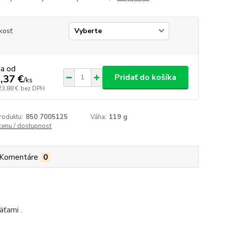
kosť
na od
Pridať do košíka
,37 €
/
ks
23,88 €
bez DPH
roduktu:
850 7005125
Váha:
119 g
 cenu / dostupnosť
Komentáre
0
ťami .