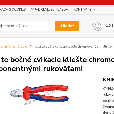
RÁCA S COOKIES
VYJADRENIE SÚHLASOV
KONTAKTY
Hľadať
+421
omunálne náradie
Kliešte bočné cvikacie kliešte chromované s multi-k
šte bočné cvikacie kliešte chrom
onentnými rukoväťami
KNI
KNIPEX
rukovä
použiti
životn
drôty.