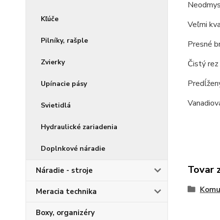
Neodmysli
Kľúče
Veľmi kva
Pilníky, rašple
Presné br
Zvierky
Čistý rez
Predĺžený
Upínacie pásy
Vanadiová
Svietidlá
Hydraulické zariadenia
Doplnkové náradie
Tovar 
Náradie - stroje
Komu
Meracia technika
Boxy, organizéry