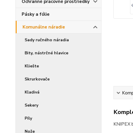
Ochranné pracovné prostriedky
Pásky a fólie
Komunálne náradie
Sady ručného náradia
Bity, nástrčné hlavice
Kliešte
Skrurkovače
Kladivá
Kompl
Sekery
Komple
Píly
KNIPEX b
Nože