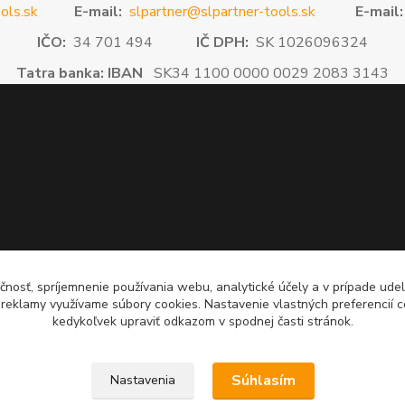
ols.sk
E-mail:
slpartner@slpartner-tools.sk
E-mail:
IČO:
34 701 494
IČ DPH:
SK 1026096324
Tatra banka: IBAN
SK34 1100 0000 0029 2083 3143
čnosť, spríjemnenie používania webu, analytické účely a v prípade udel
a reklamy využívame súbory cookies. Nastavenie vlastných preferencií 
kedykoľvek upraviť odkazom v spodnej časti stránok.
Súhlasím
Nastavenia