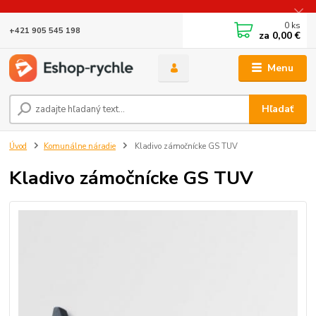
0
ks
+421 905 545 198
za
0,00 €
Menu
Hľadať
Úvod
Komunálne náradie
Kladivo zámočnícke GS TUV
Kladivo zámočnícke GS TUV