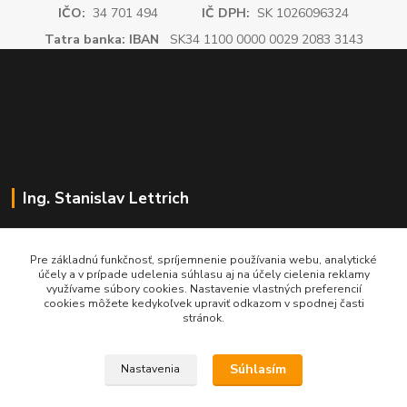
IČO:
34 701 494
IČ DPH:
SK 1026096324
Tatra banka: IBAN
SK34 1100 0000 0029 2083 3143
Ing. Stanislav Lettrich
SL Partner - partner vášho úspechu
Pre základnú funkčnosť, spríjemnenie používania webu, analytické
účely a v prípade udelenia súhlasu aj na účely cielenia reklamy
+421 905 545 198
využívame súbory cookies. Nastavenie vlastných preferencií
NONSTOP
cookies môžete kedykoľvek upraviť odkazom v spodnej časti
stránok.
info@slpartner-tools.sk
Súhlasím
Nastavenia