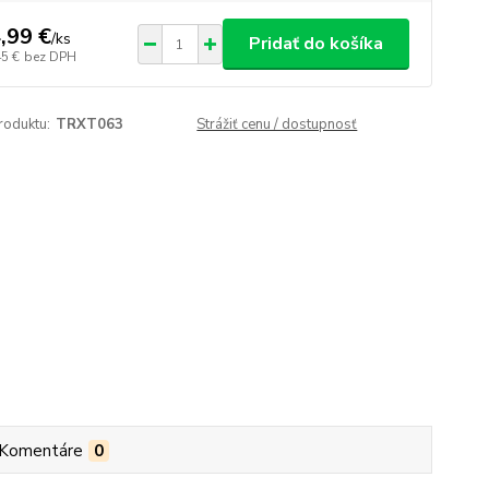
,99 €
/
ks
Pridať do košíka
45 €
bez DPH
roduktu:
TRXT063
Strážiť cenu / dostupnosť
Komentáre
0