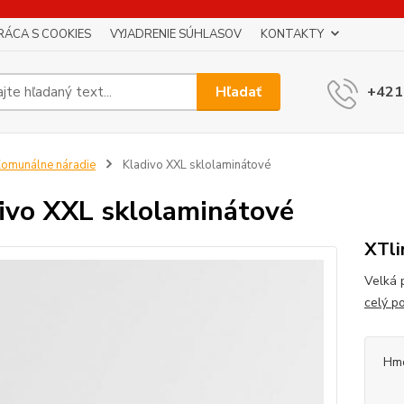
RÁCA S COOKIES
VYJADRENIE SÚHLASOV
KONTAKTY
Hľadať
+421
omunálne náradie
Kladivo XXL sklolaminátové
ivo XXL sklolaminátové
XTli
Velká 
celý p
Hm