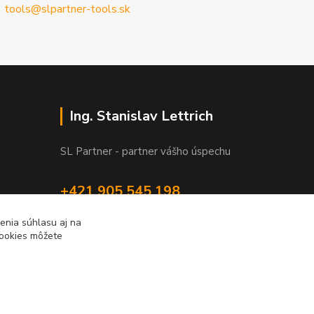
tools@slpartner-tools.sk
Ing. Stanislav Lettrich
SL Partner - partner vášho úspechu
+421 905 545 198
NONSTOP
enia súhlasu aj na
cookies môžete
info@slpartner-tools.sk