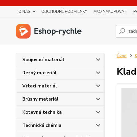
O NÁS
OBCHODNÉ PODMIENKY
AKO NAKUPOVAT
P
Úvod
K
Spojovací materiál
Klad
Rezný materiál
Vŕtací materiál
Brúsny materiál
Kotevná technika
Technická chémia