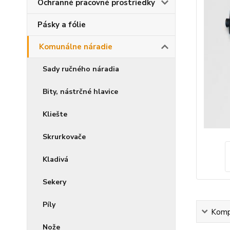
Ochranné pracovné prostriedky
Pásky a fólie
Komunálne náradie
Sady ručného náradia
Bity, nástrčné hlavice
Kliešte
Skrurkovače
Kladivá
Sekery
Píly
Kompl
Nože