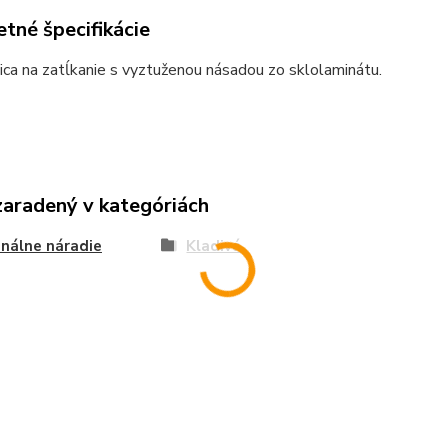
tné špecifikácie
ica na zatĺkanie s vyztuženou násadou zo sklolaminátu.
zaradený v kategóriách
nálne náradie
Kladivá