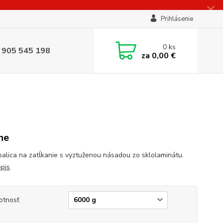
Prihlásenie
0
ks
 905 545 198
za
0,00 €
ne
palica na zatĺkanie s vyztuženou násadou zo sklolaminátu.
opis
otnosť