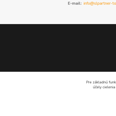
E-mail:
info@slpartner-to
Pre základnú funk
účely cieleni