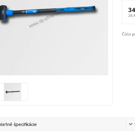
34
28,
Číslo p
etné špecifikácie