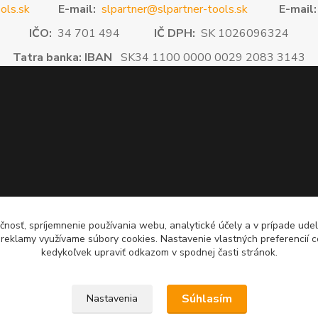
ols.sk
E-mail:
slpartner@slpartner-tools.sk
E-mail:
IČO:
34 701 494
IČ DPH:
SK 1026096324
Tatra banka: IBAN
SK34 1100 0000 0029 2083 3143
čnosť, spríjemnenie používania webu, analytické účely a v prípade udel
a reklamy využívame súbory cookies. Nastavenie vlastných preferencií 
kedykoľvek upraviť odkazom v spodnej časti stránok.
Súhlasím
Nastavenia