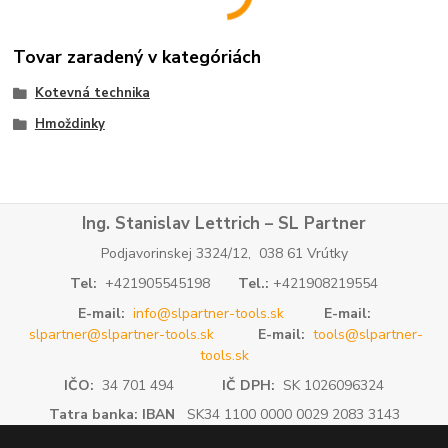
Tovar zaradený v kategóriách
Kotevná technika
Hmoždinky
Ing. Stanislav Lettrich – SL Partner
Podjavorinskej 3324/12, 038 61 Vrútky
Tel:
+421905545198
Tel.:
+421908219554
E-mail:
info@slpartner-tools.sk
E-mail:
slpartner@slpartner-tools.sk
E-mail:
tools@slpartner-
tools.sk
IČO:
34 701 494
IČ DPH:
SK 1026096324
Tatra banka: IBAN
SK34 1100 0000 0029 2083 3143