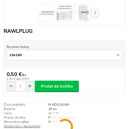
RAWLPLUG
Rozmer kotvy
0,50 €
/
ks
0,41 €
bez DPH
Pridať do košíka
Číslo produktu:
R-KDS10160
Balenie:
25 ks
Cena:
za 1 ks
Hlava skrutky:
PZ 4, zapustená
Minimálny odber:
50 ks
Strážiť cenu / dostupnosť