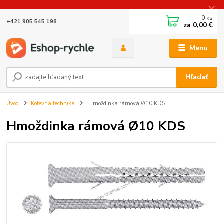
0
ks
+421 905 545 198
za
0,00 €
Menu
Hľadať
Úvod
Kotevná technika
Hmoždinka rámová Ø10 KDS
Hmoždinka rámová Ø10 KDS