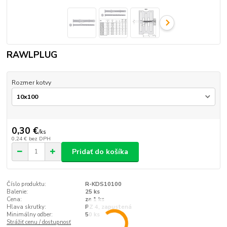
RAWLPLUG
Rozmer kotvy
0,30 €
/
ks
0,24 €
bez DPH
Pridať do košíka
Číslo produktu:
R-KDS10100
Balenie:
25 ks
Cena:
za 1 ks
Hlava skrutky:
PZ 4, zapustená
Minimálny odber:
50 ks
Strážiť cenu / dostupnosť