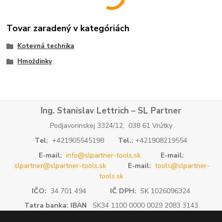
Tovar zaradený v kategóriách
Kotevná technika
Hmoždinky
Ing. Stanislav Lettrich – SL Partner
Podjavorinskej 3324/12, 038 61 Vrútky
Tel:
+421905545198
Tel.:
+421908219554
E-mail:
info@slpartner-tools.sk
E-mail:
slpartner@slpartner-tools.sk
E-mail:
tools@slpartner-
tools.sk
IČO:
34 701 494
IČ DPH:
SK 1026096324
Tatra banka: IBAN
SK34 1100 0000 0029 2083 3143