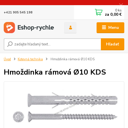
0
ks
+421 905 545 198
za
0,00 €
Menu
Hľadať
Úvod
Kotevná technika
Hmoždinka rámová Ø10 KDS
Hmoždinka rámová Ø10 KDS