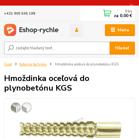
0
ks
+421 905 545 198
za
0,00 €
Menu
Hľadať
Úvod
Kotevná technika
Hmoždinka oceľová do plynobetónu KGS
Hmoždinka oceľová do
plynobetónu KGS