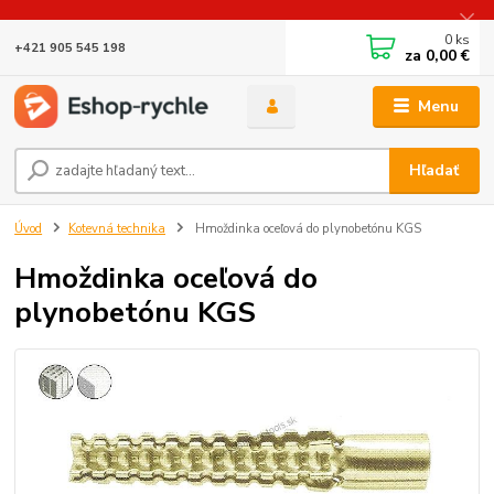
0
ks
+421 905 545 198
za
0,00 €
Menu
Hľadať
Úvod
Kotevná technika
Hmoždinka oceľová do plynobetónu KGS
Hmoždinka oceľová do
plynobetónu KGS