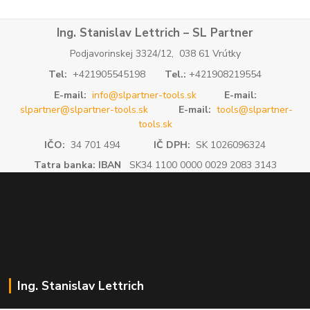
Ing. Stanislav Lettrich – SL Partner
Podjavorinskej 3324/12, 038 61 Vrútky
Tel:
+421905545198
Tel.:
+421908219554
E-mail:
info@slpartner-tools.sk
E-mail:
slpartner@slpartner-tools.sk
E-mail:
tools@slpartner-
tools.sk
IČO:
34 701 494
IČ DPH:
SK 1026096324
Tatra banka: IBAN
SK34 1100 0000 0029 2083 3143
Ing. Stanislav Lettrich