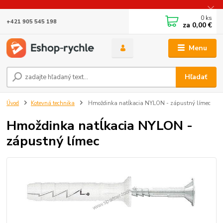
0
ks
+421 905 545 198
za
0,00 €
Menu
Hľadať
Úvod
Kotevná technika
Hmoždinka natĺkacia NYLON - zápustný límec
Hmoždinka natĺkacia NYLON -
zápustný límec