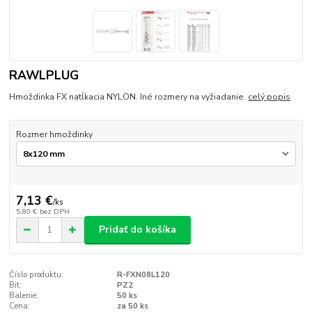
RAWLPLUG
Hmoždinka FX natĺkacia NYLON. Iné rozmery na vyžiadanie.
celý popis
Rozmer hmoždinky
7,13 €
/
ks
5,80 €
bez DPH
Pridať do košíka
Číslo produktu:
R-FXN08L120
Bit:
PZ2
Balenie:
50 ks
Cena:
za 50 ks