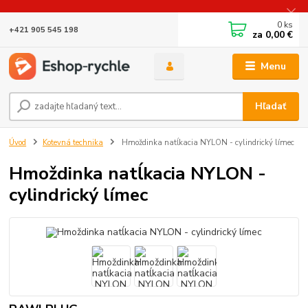
0
ks
+421 905 545 198
za
0,00 €
Menu
Hľadať
Úvod
Kotevná technika
Hmoždinka natĺkacia NYLON - cylindrický límec
Hmoždinka natĺkacia NYLON -
cylindrický límec