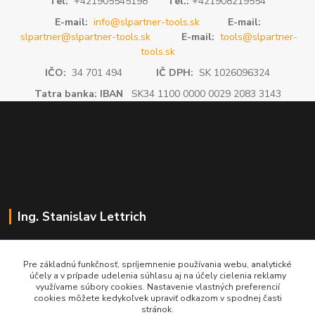
Tel:
+421905545198
Tel.:
+421908219554
E-mail:
info@slpartner-tools.sk
E-mail:
slpartner@slpartner-tools.sk
E-mail:
tools@slpartner-
tools.sk
IČO:
34 701 494
IČ DPH:
SK 1026096324
Tatra banka: IBAN
SK34 1100 0000 0029 2083 3143
Ing. Stanislav Lettrich
SL Partner - partner vášho úspechu
Pre základnú funkčnosť, spríjemnenie používania webu, analytické
účely a v prípade udelenia súhlasu aj na účely cielenia reklamy
+421 905 545 198
využívame súbory cookies. Nastavenie vlastných preferencií
NONSTOP
cookies môžete kedykoľvek upraviť odkazom v spodnej časti
stránok.