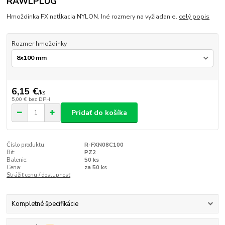
RAWLPLUG
Hmoždinka FX natĺkacia NYLON. Iné rozmery na vyžiadanie.
celý popis
Rozmer hmoždinky
6,15 €
/
ks
5,00 €
bez DPH
Pridať do košíka
Číslo produktu:
R-FXN08C100
Bit:
PZ2
Balenie:
50 ks
Cena:
za 50 ks
Strážiť cenu / dostupnosť
Kompletné špecifikácie