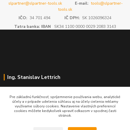
slpartner@slpartner-tools.sk
E-mail:
tools@slpartner-
tools.sk
IČO:
34 701 494
IČ DPH:
SK 1026096324
Tatra banka: IBAN
SK34 1100 0000 0029 2083 3143
Ing. Stanislav Lettrich
SL Partner - partner vášho úspechu
Pre základnú funkčnosť, spríjemnenie používania webu, analytické
účely a v prípade udelenia súhlasu aj na účely cielenia reklamy
+421 905 545 198
využívame súbory cookies. Nastavenie vlastných preferencií
NONSTOP
cookies môžete kedykoľvek upraviť odkazom v spodnej časti
stránok.
info@slpartner-tools.sk