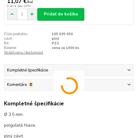
11,07 €
/
bal
9,00 €
bez DPH
Pridať do košíka
Číslo produktu:
105 035 050
závit:
plný
Bit:
PZ2
Balenie:
cena za 1000 ks
Strážiť cenu / dostupnosť
Kompletné špecifikácie
Komentáre
0
Kompletné špecifikácie
Ø 3,5 mm,
polguľatá hlava,
plný závit,