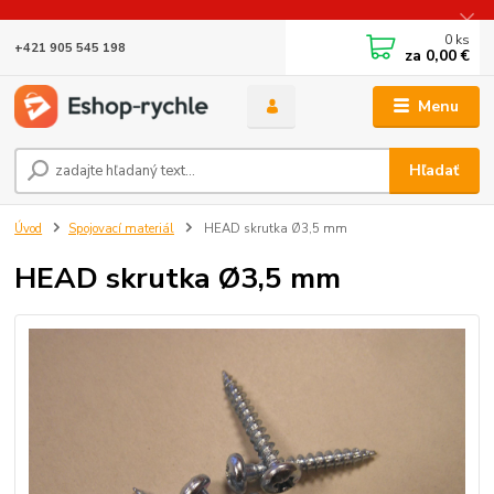
0
ks
+421 905 545 198
za
0,00 €
Menu
Hľadať
Úvod
Spojovací materiál
HEAD skrutka Ø3,5 mm
HEAD skrutka Ø3,5 mm