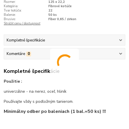
Rozmer:
125 x 22,2
Kategória:
Fíbrové kotúče
Tvar kotúča:
22
Balenie:
50 ks
Brusivo:
Fíber 0,65 / zirkon
Strážiť cenu / dostupnosť
Kompletné špecifikácie
Komentáre
0
Kompletné špecifikácie
Použitie :
univerzálne - na nerez, oceľ, hliník
Používajte vždy s podložným tanierom.
Minimálny odber po baleniach (1 bal.=50 ks) !!!