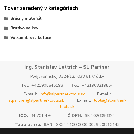
Tovar zaradený v kategóriách
Brúsny materiál
Brusivo na kov
Vulkánfíbrové kotúče
Ing. Stanislav Lettrich – SL Partner
Podjavorinskej 3324/12, 038 61 Vrútky
Tel:
+421905545198
Tel.:
+421908219554
E-mail:
info@slpartner-tools.sk
E-mail:
slpartner@slpartner-tools.sk
E-mail:
tools@slpartner-
tools.sk
IČO:
34 701 494
IČ DPH:
SK 1026096324
Tatra banka: IBAN
SK34 1100 0000 0029 2083 3143