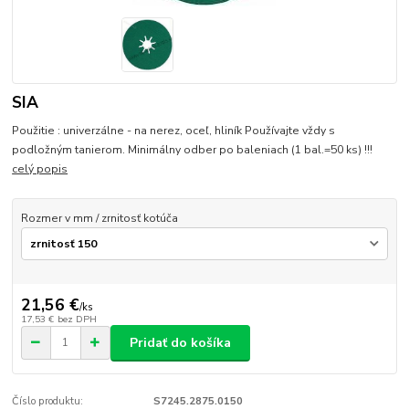
SIA
Použitie : univerzálne - na nerez, oceľ, hliník Používajte vždy s
podložným tanierom. Minimálny odber po baleniach (1 bal.=50 ks) !!!
celý popis
Rozmer v mm / zrnitosť kotúča
21,56 €
/
ks
17,53 €
bez DPH
Pridať do košíka
Číslo produktu:
S7245.2875.0150