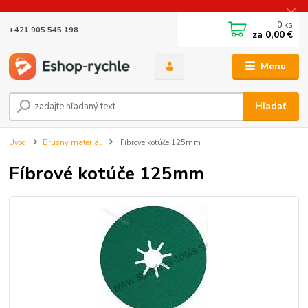
0
ks
+421 905 545 198
za
0,00 €
Menu
Hľadať
Úvod
Brúsny materiál
Fíbrové kotúče 125mm
Fíbrové kotúče 125mm