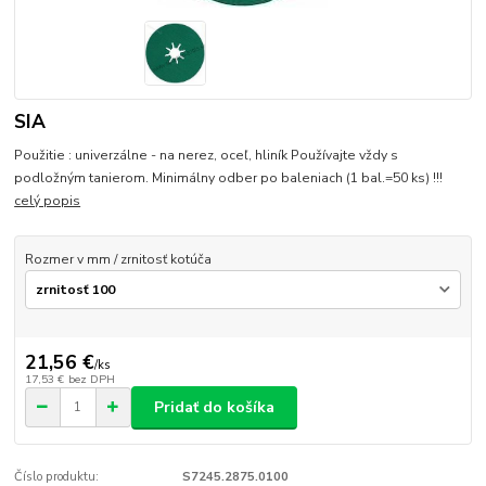
SIA
Použitie : univerzálne - na nerez, oceľ, hliník Používajte vždy s
podložným tanierom. Minimálny odber po baleniach (1 bal.=50 ks) !!!
celý popis
Rozmer v mm / zrnitosť kotúča
21,56 €
/
ks
17,53 €
bez DPH
Pridať do košíka
Číslo produktu:
S7245.2875.0100