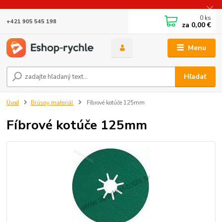
0
ks
+421 905 545 198
za
0,00 €
Menu
Hľadať
Úvod
Brúsny materiál
Fíbrové kotúče 125mm
Fíbrové kotúče 125mm