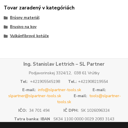
Tovar zaradený v kategóriách
Brúsny materiál
Brusivo na kov
Vulkánfíbrové kotúče
Ing. Stanislav Lettrich – SL Partner
Podjavorinskej 3324/12, 038 61 Vrútky
Tel:
+421905545198
Tel.:
+421908219554
E-mail:
info@slpartner-tools.sk
E-mail:
slpartner@slpartner-tools.sk
E-mail:
tools@slpartner-
tools.sk
IČO:
34 701 494
IČ DPH:
SK 1026096324
Tatra banka: IBAN
SK34 1100 0000 0029 2083 3143