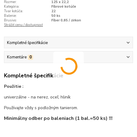
Rozmer:
125 x 22,2
Kategória:
Fíbrové kotúče
Tvar kotúča:
22
Balenie:
50 ks
Brusivo:
Fíber 0,65 / zirkon
Strážiť cenu / dostupnosť
Kompletné špecifikácie
Komentáre
0
Kompletné špecifikácie
Použitie :
univerzálne - na nerez, oceľ, hliník
Používajte vždy s podložným tanierom.
Minimálny odber po baleniach (1 bal.=50 ks) !!!