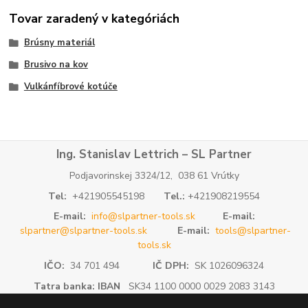
Tovar zaradený v kategóriách
Brúsny materiál
Brusivo na kov
Vulkánfíbrové kotúče
Ing. Stanislav Lettrich – SL Partner
Podjavorinskej 3324/12, 038 61 Vrútky
Tel:
+421905545198
Tel.:
+421908219554
E-mail:
info@slpartner-tools.sk
E-mail:
slpartner@slpartner-tools.sk
E-mail:
tools@slpartner-
tools.sk
IČO:
34 701 494
IČ DPH:
SK 1026096324
Tatra banka: IBAN
SK34 1100 0000 0029 2083 3143