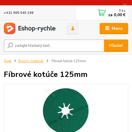
0
ks
+421 905 545 198
za
0,00 €
Menu
Hľadať
Úvod
Brúsny materiál
Fíbrové kotúče 125mm
Fíbrové kotúče 125mm