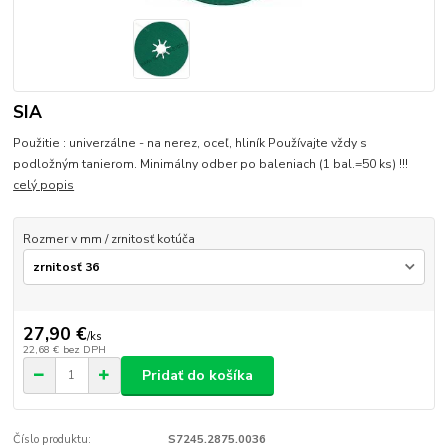
SIA
Použitie : univerzálne - na nerez, oceľ, hliník Používajte vždy s
podložným tanierom. Minimálny odber po baleniach (1 bal.=50 ks) !!!
celý popis
Rozmer v mm / zrnitosť kotúča
27,90 €
/
ks
22,68 €
bez DPH
Pridať do košíka
Číslo produktu:
S7245.2875.0036