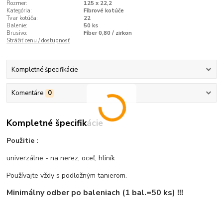
Rozmer:
125 x 22,2
Kategória:
Fíbrové kotúče
Tvar kotúča:
22
Balenie:
50 ks
Brusivo:
Fíber 0,80 / zirkon
Strážiť cenu / dostupnosť
Kompletné špecifikácie
Komentáre
0
Kompletné špecifikácie
Použitie :
univerzálne - na nerez, oceľ, hliník
Používajte vždy s podložným tanierom.
Minimálny odber po baleniach (1 bal.=50 ks) !!!