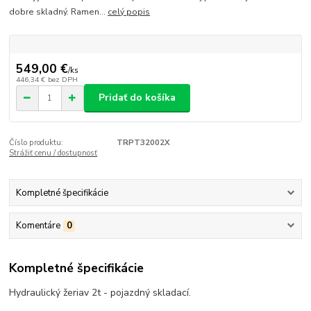
dobre skladný. Ramen...
celý popis
549,00 €
/
ks
446,34 €
bez DPH
Pridať do košíka
Číslo produktu:
TRPT32002X
Strážiť cenu / dostupnosť
Kompletné špecifikácie
Komentáre
0
Kompletné špecifikácie
Hydraulický žeriav 2t - pojazdný skladací.