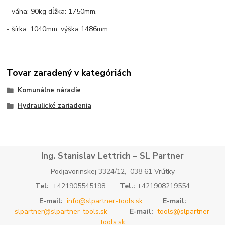
- váha: 90kg dĺžka: 1750mm,
- šírka: 1040mm, výška 1486mm.
Tovar zaradený v kategóriách
Komunálne náradie
Hydraulické zariadenia
Ing. Stanislav Lettrich – SL Partner
Podjavorinskej 3324/12, 038 61 Vrútky
Tel:
+421905545198
Tel.:
+421908219554
E-mail:
info@slpartner-tools.sk
E-mail:
slpartner@slpartner-tools.sk
E-mail:
tools@slpartner-
tools.sk