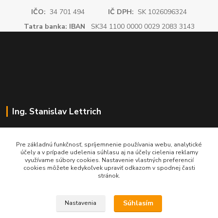
IČO:
34 701 494
IČ DPH:
SK 1026096324
Tatra banka: IBAN
SK34 1100 0000 0029 2083 3143
Ing. Stanislav Lettrich
SL Partner - partner vášho úspechu
Pre základnú funkčnosť, spríjemnenie používania webu, analytické
účely a v prípade udelenia súhlasu aj na účely cielenia reklamy
+421 905 545 198
využívame súbory cookies. Nastavenie vlastných preferencií
NONSTOP
cookies môžete kedykoľvek upraviť odkazom v spodnej časti
stránok.
info@slpartner-tools.sk
Súhlasím
Nastavenia