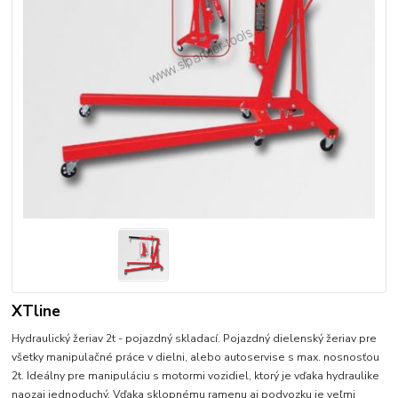
XTline
Hydraulický žeriav 2t - pojazdný skladací. Pojazdný dielenský žeriav pre
všetky manipulačné práce v dielni, alebo autoservise s max. nosnosťou
2t. Ideálny pre manipuláciu s motormi vozidiel, ktorý je vďaka hydraulike
naozaj jednoduchý. Vďaka sklopnému ramenu aj podvozku je veľmi