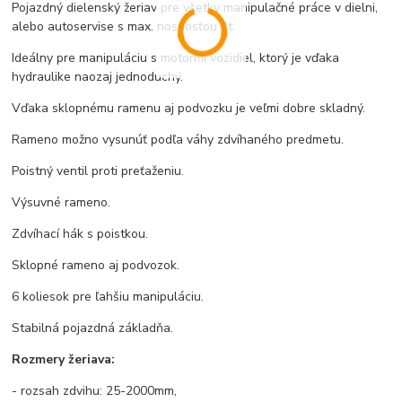
Pojazdný dielenský žeriav pre všetky manipulačné práce v dielni,
alebo autoservise s max. nosnosťou 2t.
Ideálny pre manipuláciu s motormi vozidiel, ktorý je vďaka
hydraulike naozaj jednoduchý.
Vďaka sklopnému ramenu aj podvozku je veľmi dobre skladný.
Rameno možno vysunúť podľa váhy zdvíhaného predmetu.
Poistný ventil proti preťaženiu.
Výsuvné rameno.
Zdvíhací hák s poistkou.
Sklopné rameno aj podvozok.
6 koliesok pre ľahšiu manipuláciu.
Stabilná pojazdná základňa.
Rozmery žeriava:
- rozsah zdvihu: 25-2000mm,