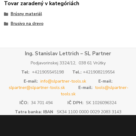
Tovar zaradený v kategóriách
Brúsny materiál
Brusivo na drevo
Ing. Stanislav Lettrich – SL Partner
Podjavorinskej 3324/12, 038 61 Vrútky
Tel:
+421905545198
Tel.:
+421908219554
E-mail:
info@slpartner-tools.sk
E-mail:
slpartner@slpartner-tools.sk
E-mail:
tools@slpartner-
tools.sk
IČO:
34 701 494
IČ DPH:
SK 1026096324
Tatra banka: IBAN
SK34 1100 0000 0029 2083 3143