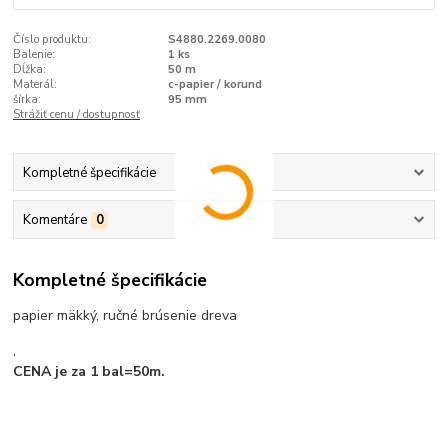
Číslo produktu:
S4880.2269.0080
Balenie:
1 ks
Dĺžka:
50 m
Materál:
c-papier / korund
šírka:
95 mm
Strážiť cenu / dostupnosť
Kompletné špecifikácie
Komentáre
0
Kompletné špecifikácie
papier mäkký, ručné brúsenie dreva
,
CENA je za 1 bal=50m.