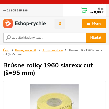
0
ks
+421 905 545 198
za
0,00 €
Menu
Hľadať
Úvod
Brúsny materiál
Brusivo na drevo
Brúsne rolky 1960 siarexx
cut (š=95 mm)
Brúsne rolky 1960 siarexx cut
(š=95 mm)