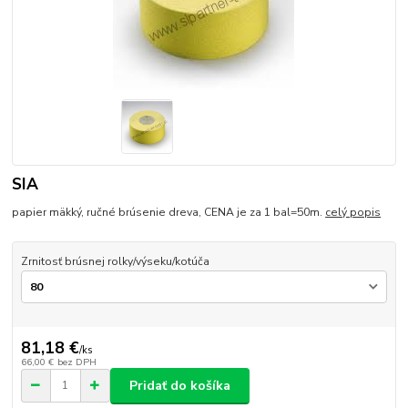
SIA
papier mäkký, ručné brúsenie dreva, CENA je za 1 bal=50m.
celý popis
Zrnitosť brúsnej rolky/výseku/kotúča
81,18 €
/
ks
66,00 €
bez DPH
Pridať do košíka