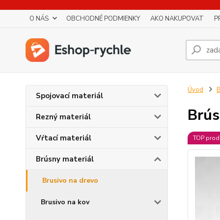
O NÁS
OBCHODNÉ PODMIENKY
AKO NAKUPOVAT
P
Úvod
B
Spojovací materiál
Brús
Rezný materiál
Vŕtací materiál
TOP prod
Brúsny materiál
Brusivo na drevo
Brusivo na kov