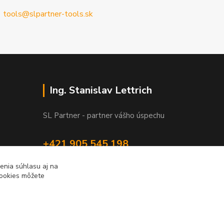
tools@slpartner-tools.sk
Ing. Stanislav Lettrich
SL Partner - partner vášho úspechu
+421 905 545 198
NONSTOP
enia súhlasu aj na
cookies môžete
info@slpartner-tools.sk