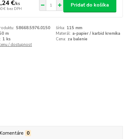
,24 €
/
ks
Pridať do košíka
60 €
bez DPH
roduktu:
S8668.5976.0150
šírka:
115 mm
50 m
Materál:
a-papier / karbid kremíka
:
1 ks
Cena:
za balenie
 cenu / dostupnosť
Komentáre
0