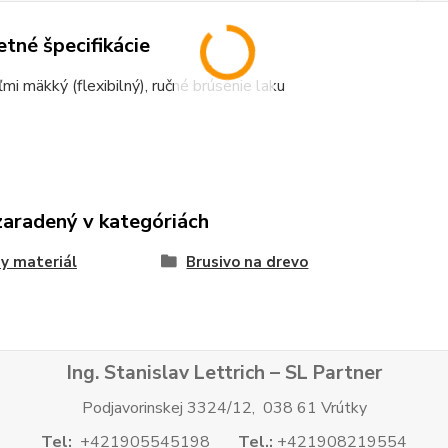
tné špecifikácie
ľmi mäkký (flexibilný), ručné brúsenie laku
zaradený v kategóriách
y materiál
Brusivo na drevo
Ing. Stanislav Lettrich – SL Partner
Podjavorinskej 3324/12, 038 61 Vrútky
Tel:
+421905545198
Tel.:
+421908219554