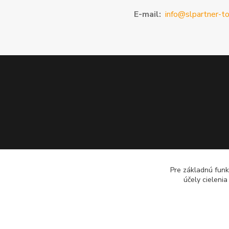
E-mail:
info@slpartner-to
Pre základnú funk
účely cieleni