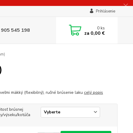
Prihlásenie
0
ks
 905 545 198
za
0,00 €
mm)
)
veľmi mäkký (flexibilný), ručné brúsenie laku
celý popis
itosť brúsnej
ky/výseku/kotúča