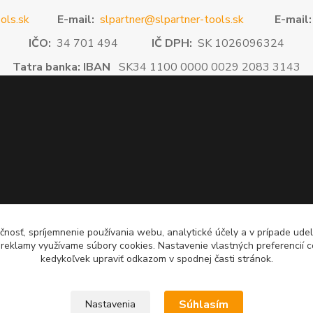
ols.sk
E-mail:
slpartner@slpartner-tools.sk
E-mail:
IČO:
34 701 494
IČ DPH:
SK 1026096324
Tatra banka: IBAN
SK34 1100 0000 0029 2083 3143
čnosť, spríjemnenie používania webu, analytické účely a v prípade udel
a reklamy využívame súbory cookies. Nastavenie vlastných preferencií 
kedykoľvek upraviť odkazom v spodnej časti stránok.
Súhlasím
Nastavenia