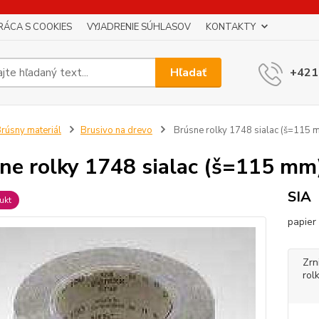
RÁCA S COOKIES
VYJADRENIE SÚHLASOV
KONTAKTY
Hľadať
+421
rúsny materiál
Brusivo na drevo
Brúsne rolky 1748 sialac (š=115 
ne rolky 1748 sialac (š=115 mm
SIA
ukt
papier 
Zrn
rol