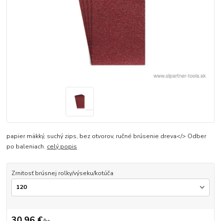
papier mäkký, suchý zips, bez otvorov, ručné brúsenie dreva</> Odber
po baleniach.
celý popis
Zrnitosť brúsnej rolky/výseku/kotúča
30,96 €