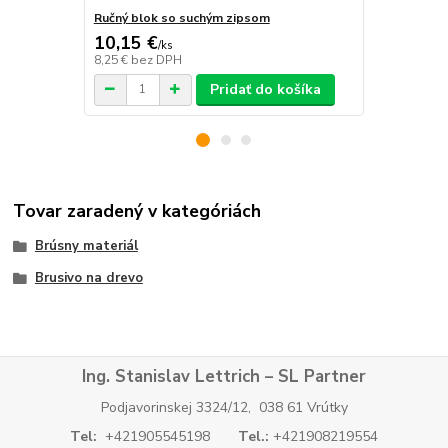
Ručný blok so suchým zipsom
Ručný blok 
10,15 €
19,62 €
/
ks
/
k
8,25 €
bez DPH
15,95 €
bez 
Pridať do košíka
Tovar zaradený v kategóriách
Brúsny materiál
Brusivo na drevo
Ing. Stanislav Lettrich – SL Partner
Podjavorinskej 3324/12, 038 61 Vrútky
Tel:
+421905545198
Tel.:
+421908219554