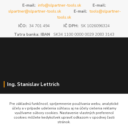
E-mail:
info@slpartner-tools.sk
E-mail:
slpartner@slpartner-tools.sk
E-mail:
tools@slpartner-
tools.sk
IČO:
34 701 494
IČ DPH:
SK 1026096324
Tatra banka: IBAN
SK34 1100 0000 0029 2083 3143
Ing. Stanislav Lettrich
SL Partner - partner vášho úspechu
Pre základnú funkčnosť, spríjemnenie používania webu, analytické
účely a v prípade udelenia súhlasu aj na účely cielenia reklamy
+421 905 545 198
využívame súbory cookies. Nastavenie vlastných preferencií
NONSTOP
cookies môžete kedykoľvek upraviť odkazom v spodnej časti
stránok.
info@slpartner-tools.sk