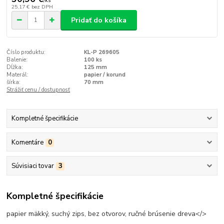
/
ks
25,17 €
bez DPH
Pridať do košíka
Číslo produktu:
KL-P 269605
Balenie:
100 ks
Dĺžka:
125 mm
Materál:
papier / korund
šírka:
70 mm
Strážiť cenu / dostupnosť
Kompletné špecifikácie
Komentáre
0
Súvisiaci tovar
3
Kompletné špecifikácie
papier mäkký, suchý zips, bez otvorov, ručné brúsenie dreva</>