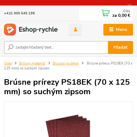
0
ks
+421 905 545 198
za
0,00 €
Menu
Hľadať
Úvod
Brúsny materiál
Brusivo na drevo
Brúsne prírezy PS18EK (70 x
125 mm) so suchým zipsom
Brúsne prírezy PS18EK (70 x 125
mm) so suchým zipsom