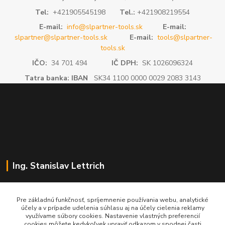
Tel:
+421905545198
Tel.:
+421908219554
E-mail:
info@slpartner-tools.sk
E-mail:
slpartner@slpartner-tools.sk
E-mail:
tools@slpartner-
tools.sk
IČO:
34 701 494
IČ DPH:
SK 1026096324
Tatra banka: IBAN
SK34 1100 0000 0029 2083 3143
Ing. Stanislav Lettrich
SL Partner - partner vášho úspechu
Pre základnú funkčnosť, spríjemnenie používania webu, analytické
účely a v prípade udelenia súhlasu aj na účely cielenia reklamy
+421 905 545 198
využívame súbory cookies. Nastavenie vlastných preferencií
NONSTOP
cookies môžete kedykoľvek upraviť odkazom v spodnej časti