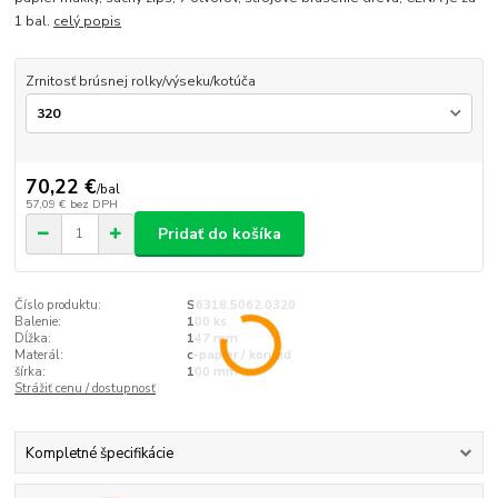
1 bal.
celý popis
Zrnitosť brúsnej rolky/výseku/kotúča
70,22 €
/
bal
57,09 €
bez DPH
Pridať do košíka
Číslo produktu:
S6318.5062.0320
Balenie:
100 ks
Dĺžka:
147 mm
Materál:
c-papier / korund
šírka:
100 mm
Strážiť cenu / dostupnosť
Kompletné špecifikácie