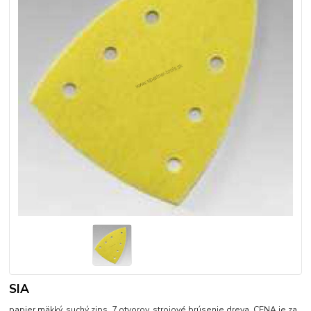
SIA
papier mäkký, suchý zips, 7 otvorov, strojové brúsenie dreva, CENA je za