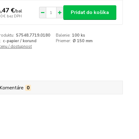
,47 €
/
bal
Pridať do košíka
10 €
bez DPH
roduktu:
S7548.7719.0180
Balenie:
100 ks
:
c-papier / korund
Priemer:
Ø 150 mm
 cenu / dostupnosť
Komentáre
0