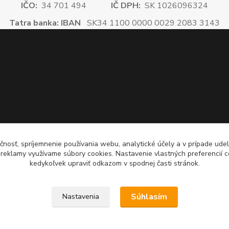
IČO:
34 701 494
IČ DPH:
SK 1026096324
Tatra banka: IBAN
SK34 1100 0000 0029 2083 3143
čnosť, spríjemnenie používania webu, analytické účely a v prípade udel
a reklamy využívame súbory cookies. Nastavenie vlastných preferencií 
kedykoľvek upraviť odkazom v spodnej časti stránok.
Súhlasím
Nastavenia