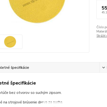
55
45,
Číslo p
Materál
Strážiť
etné špecifikácie
tné špecifikácie
otúče bez otvorov so suchým zipsom.
é na strojové brúsenie dreva za sucha.