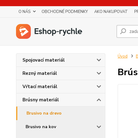
O NÁS
OBCHODNÉ PODMIENKY
AKO NAKUPOVAT
P
Úvod
B
Spojovací materiál
Brús
Rezný materiál
Vŕtací materiál
Brúsny materiál
Brusivo na drevo
Brusivo na kov