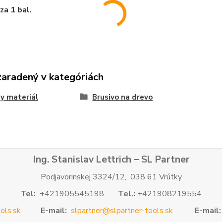
za 1 bal.
zaradený v kategóriách
y materiál
Brusivo na drevo
Ing. Stanislav Lettrich – SL Partner
Podjavorinskej 3324/12, 038 61 Vrútky
Tel:
+421905545198
Tel.:
+421908219554
ols.sk
E-mail:
slpartner@slpartner-tools.sk
E-mail: