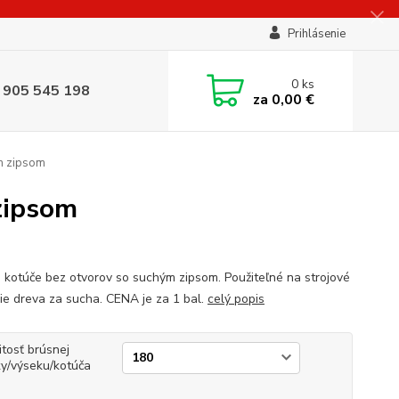
Prihlásenie
0
ks
 905 545 198
za
0,00 €
m zipsom
zipsom
 kotúče bez otvorov so suchým zipsom. Použiteľné na strojové
ie dreva za sucha. CENA je za 1 bal.
celý popis
itosť brúsnej
ky/výseku/kotúča