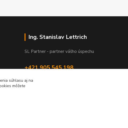
Ing. Stanislav Lettrich
SL Partner - partner vášho úspechu
+421 905 545 198
NONSTOP
enia súhlasu aj na
cookies môžete
info@slpartner-tools.sk