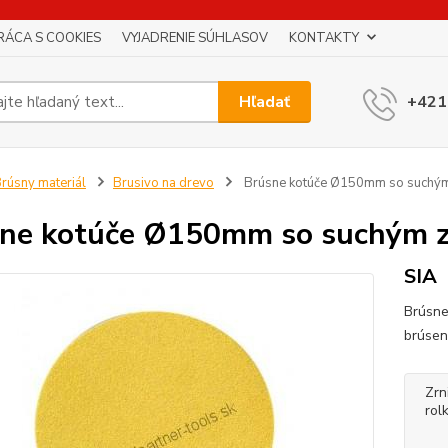
RÁCA S COOKIES
VYJADRENIE SÚHLASOV
KONTAKTY
Hľadať
+421
rúsny materiál
Brusivo na drevo
Brúsne kotúče Ø150mm so suchý
ne kotúče Ø150mm so suchým 
SIA
Brúsne
brúsen
Zrn
rol