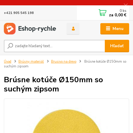
0
ks
+421 905 545 198
za
0,00 €
Menu
Hľadať
Úvod
Brúsny materiál
Brusivo na drevo
Brúsne kotúče Ø150mm so
suchým zipsom
Brúsne kotúče Ø150mm so
suchým zipsom