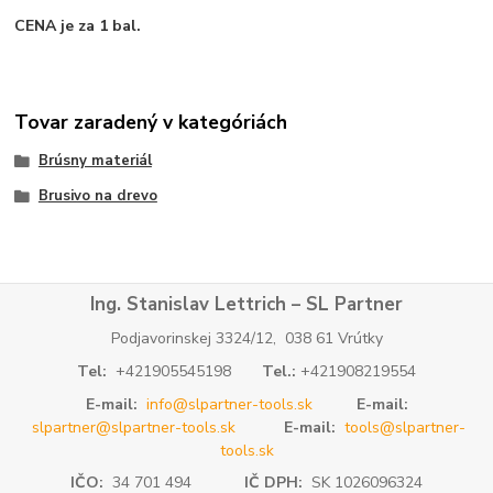
CENA je za 1 bal.
Tovar zaradený v kategóriách
Brúsny materiál
Brusivo na drevo
Ing. Stanislav Lettrich – SL Partner
Podjavorinskej 3324/12, 038 61 Vrútky
Tel:
+421905545198
Tel.:
+421908219554
E-mail:
info@slpartner-tools.sk
E-mail:
slpartner@slpartner-tools.sk
E-mail:
tools@slpartner-
tools.sk
IČO:
34 701 494
IČ DPH:
SK 1026096324