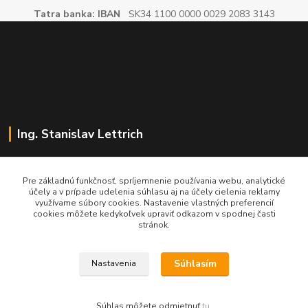
Tatra banka: IBAN
SK34 1100 0000 0029 2083 3143
Ing. Stanislav Lettrich
SL Partner - partner vášho úspechu
Pre základnú funkčnosť, spríjemnenie používania webu, analytické
účely a v prípade udelenia súhlasu aj na účely cielenia reklamy
+421 905 545 198
využívame súbory cookies. Nastavenie vlastných preferencií
NONSTOP
cookies môžete kedykoľvek upraviť odkazom v spodnej časti
stránok.
info@slpartner-tools.sk
Súhlasím
Nastavenia
Súhlas môžete odmietnuť
tu
.