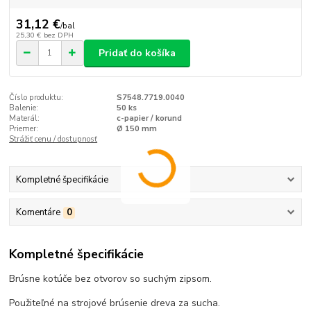
31,12 €
/
bal
25,30 €
bez DPH
Pridať do košíka
Číslo produktu:
S7548.7719.0040
Balenie:
50 ks
Materál:
c-papier / korund
Priemer:
Ø 150 mm
Strážiť cenu / dostupnosť
Kompletné špecifikácie
Komentáre
0
Kompletné špecifikácie
Brúsne kotúče bez otvorov so suchým zipsom.
Použiteľné na strojové brúsenie dreva za sucha.