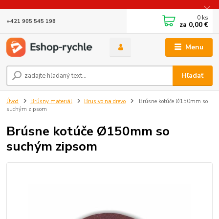
0
ks
+421 905 545 198
za
0,00 €
Menu
Hľadať
Úvod
Brúsny materiál
Brusivo na drevo
Brúsne kotúče Ø150mm so
suchým zipsom
Brúsne kotúče Ø150mm so
suchým zipsom