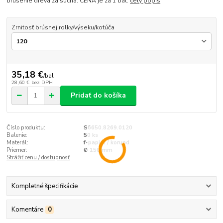
brúsenie dreva za sucha. CENA je za 1 bal.
celý popis
Zrnitosť brúsnej rolky/výseku/kotúča
35,18 €
/
bal
28,60 €
bez DPH
Pridať do košíka
Číslo produktu:
S6650.8269.0120
Balenie:
50 ks
Materál:
f-papier / korund
Priemer:
Ø 150 mm
Strážiť cenu / dostupnosť
Kompletné špecifikácie
Komentáre
0