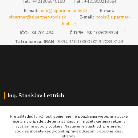
Tel:
+421905545198
Tel.:
+421908219554
E-mail:
info@slpartner-tools.sk
E-mail:
slpartner@slpartner-tools.sk
E-mail:
tools@slpartner-
tools.sk
IČO:
34 701 494
IČ DPH:
SK 1026096324
Tatra banka: IBAN
SK34 1100 0000 0029 2083 3143
Ing. Stanislav Lettrich
SL Partner - partner vášho úspechu
Pre základnú funkčnosť, spríjemnenie používania webu, analytické
účely a v prípade udelenia súhlasu aj na účely cielenia reklamy
+421 905 545 198
využívame súbory cookies. Nastavenie vlastných preferencií
NONSTOP
cookies môžete kedykoľvek upraviť odkazom v spodnej časti
stránok.