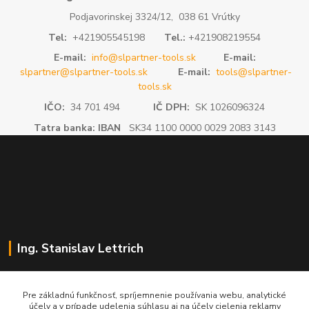
Podjavorinskej 3324/12, 038 61 Vrútky
Tel:
+421905545198
Tel.:
+421908219554
E-mail:
info@slpartner-tools.sk
E-mail:
slpartner@slpartner-tools.sk
E-mail:
tools@slpartner-
tools.sk
IČO:
34 701 494
IČ DPH:
SK 1026096324
Tatra banka: IBAN
SK34 1100 0000 0029 2083 3143
Ing. Stanislav Lettrich
SL Partner - partner vášho úspechu
Pre základnú funkčnosť, spríjemnenie používania webu, analytické
účely a v prípade udelenia súhlasu aj na účely cielenia reklamy