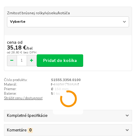
Zrnitosť brúsnej rolky/výseku/kotúča
cena od
35,18 €
/
bal
od
28,60 €
bez DPH
Pridať do košíka
Číslo produktu:
S1555.3356.0100
Materál:
f-papier / korund
Priemer:
Ø 150 mm
Balenie:
50 ks
Strážiť cenu / dostupnosť
Kompletné špecifikácie
Komentáre
0