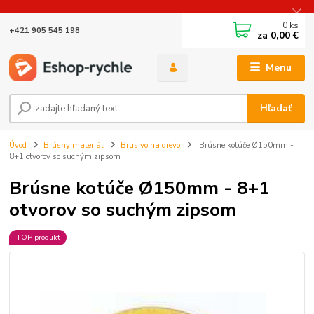
0
ks
+421 905 545 198
za
0,00 €
Menu
Hľadať
Úvod
Brúsny materiál
Brusivo na drevo
Brúsne kotúče Ø150mm -
8+1 otvorov so suchým zipsom
Brúsne kotúče Ø150mm - 8+1
otvorov so suchým zipsom
TOP produkt