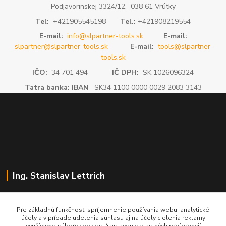
Podjavorinskej 3324/12, 038 61 Vrútky
Tel:
+421905545198
Tel.:
+421908219554
E-mail:
info@slpartner-tools.sk
E-mail:
slpartner@slpartner-tools.sk
E-mail:
tools@slpartner-
tools.sk
IČO:
34 701 494
IČ DPH:
SK 1026096324
Tatra banka: IBAN
SK34 1100 0000 0029 2083 3143
Ing. Stanislav Lettrich
SL Partner - partner vášho úspechu
Pre základnú funkčnosť, spríjemnenie používania webu, analytické
účely a v prípade udelenia súhlasu aj na účely cielenia reklamy
+421 905 545 198