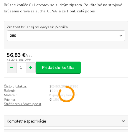
Brúsne kotúče 8+1 otvorov so suchým zipsom. Použiteľné na strojové
brúsenie dreva za sucha. CENA je za 1 bal.
celý popis
Zrnitosť brúsnej rolky/výseku/kotúča
56,83 €
/
bal
46,20 €
bez DPH
Pridať do košíka
Číslo produktu:
S2453.2806.0280
Balenie:
100 ks
Materál:
b-papier / korund
Priemer:
Ø 150 mm
Strážiť cenu / dostupnosť
Kompletné špecifikácie