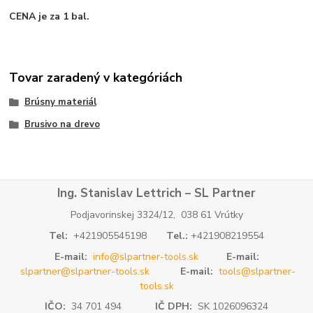
CENA je za 1 bal.
Tovar zaradený v kategóriách
Brúsny materiál
Brusivo na drevo
Ing. Stanislav Lettrich – SL Partner
Podjavorinskej 3324/12, 038 61 Vrútky
Tel:
+421905545198
Tel.:
+421908219554
E-mail:
info@slpartner-tools.sk
E-mail:
slpartner@slpartner-tools.sk
E-mail:
tools@slpartner-
tools.sk
IČO:
34 701 494
IČ DPH:
SK 1026096324