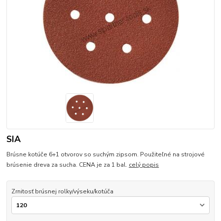
SIA
Brúsne kotúče 6+1 otvorov so suchým zipsom. Použiteľné na strojové
brúsenie dreva za sucha. CENA je za 1 bal.
celý popis
Zrnitosť brúsnej rolky/výseku/kotúča