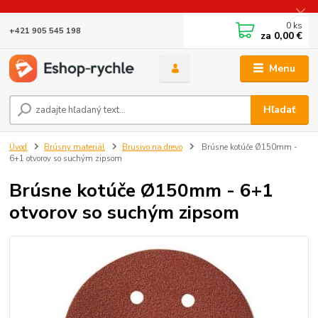
0
ks
+421 905 545 198
za
0,00 €
Menu
Hľadať
Úvod
Brúsny materiál
Brusivo na drevo
Brúsne kotúče Ø150mm -
6+1 otvorov so suchým zipsom
Brúsne kotúče Ø150mm - 6+1
otvorov so suchým zipsom