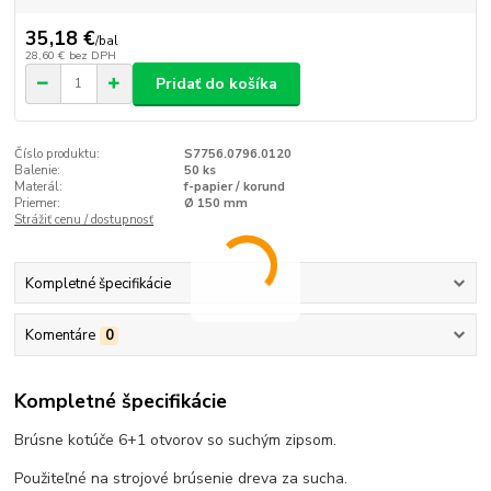
35,18 €
/
bal
28,60 €
bez DPH
Pridať do košíka
Číslo produktu:
S7756.0796.0120
Balenie:
50 ks
Materál:
f-papier / korund
Priemer:
Ø 150 mm
Strážiť cenu / dostupnosť
Kompletné špecifikácie
Komentáre
0
Kompletné špecifikácie
Brúsne kotúče 6+1 otvorov so suchým zipsom.
Použiteľné na strojové brúsenie dreva za sucha.