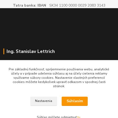
Tatra banka: IBAN
SK34 1100 0000 0029 2083 3143
Ing. Stanislav Lettrich
SL Partner - partner vášho úspechu
Pre základnú funkčnosť, spríjemnenie používania webu, analytické
účely a v prípade udelenia súhlasu aj na účely cielenia reklamy
+421 905 545 198
využívame súbory cookies. Nastavenie vlastných preferencií
NONSTOP
cookies môžete kedykoľvek upraviť odkazom v spodnej časti
stránok.
info@slpartner-tools.sk
Súhlasím
Nastavenia
Súhlas môžete odmietnuť
tu
.