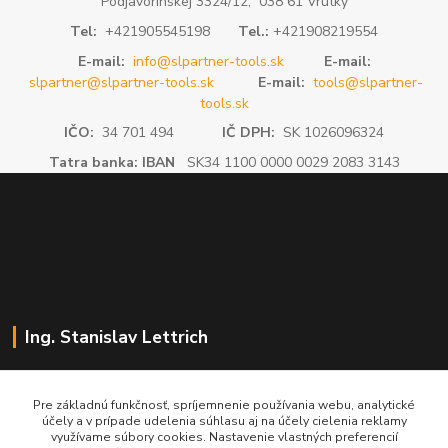
Podjavorinskej 3324/12, 038 61 Vrútky
Tel:
+421905545198
Tel.:
+421908219554
E-mail:
info@slpartner-tools.sk
E-mail:
slpartner@slpartner-tools.sk
E-mail:
tools@slpartner-
tools.sk
IČO:
34 701 494
IČ DPH:
SK 1026096324
Tatra banka: IBAN
SK34 1100 0000 0029 2083 3143
Ing. Stanislav Lettrich
SL Partner - partner vášho úspechu
Pre základnú funkčnosť, spríjemnenie používania webu, analytické
účely a v prípade udelenia súhlasu aj na účely cielenia reklamy
+421 905 545 198
využívame súbory cookies. Nastavenie vlastných preferencií