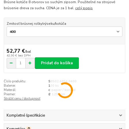
Brúsne kotúče 8 otvorov so suchým zipsom. Použiteľné na strojové
brúsenie dreva za sucha. CENA je za 1 bal.
celý popis
Zrnitosť brúsnej rolky/výseku/kotúča
52,77 €
/
bal
42,90 €
bez DPH
Pridať do košíka
Číslo produktu:
S8502.6854.0400
Balenie:
100 ks
Materál:
c-papier / korund
Priemer:
Ø 125 mm
Strážiť cenu / dostupnosť
Kompletné špecifikácie