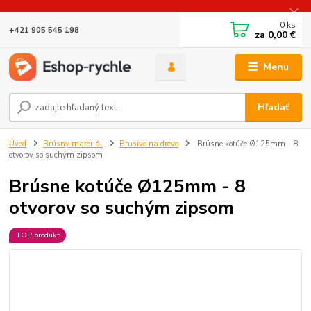
0
ks
+421 905 545 198
za
0,00 €
Menu
Hľadať
Úvod
Brúsny materiál
Brusivo na drevo
Brúsne kotúče Ø125mm - 8
otvorov so suchým zipsom
Brúsne kotúče Ø125mm - 8
otvorov so suchým zipsom
TOP produkt