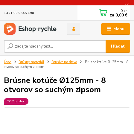
0
ks
+421 905 545 198
za
0,00 €
Menu
Hľadať
Úvod
Brúsny materiál
Brusivo na drevo
Brúsne kotúče Ø125mm - 8
otvorov so suchým zipsom
Brúsne kotúče Ø125mm - 8
otvorov so suchým zipsom
TOP produkt