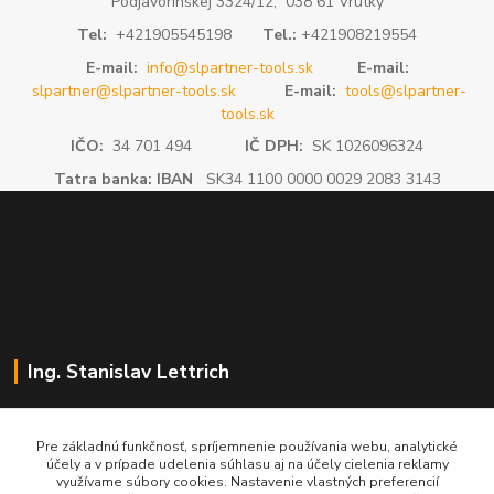
Podjavorinskej 3324/12, 038 61 Vrútky
Tel:
+421905545198
Tel.:
+421908219554
E-mail:
info@slpartner-tools.sk
E-mail:
slpartner@slpartner-tools.sk
E-mail:
tools@slpartner-
tools.sk
IČO:
34 701 494
IČ DPH:
SK 1026096324
Tatra banka: IBAN
SK34 1100 0000 0029 2083 3143
Ing. Stanislav Lettrich
SL Partner - partner vášho úspechu
Pre základnú funkčnosť, spríjemnenie používania webu, analytické
účely a v prípade udelenia súhlasu aj na účely cielenia reklamy
+421 905 545 198
využívame súbory cookies. Nastavenie vlastných preferencií