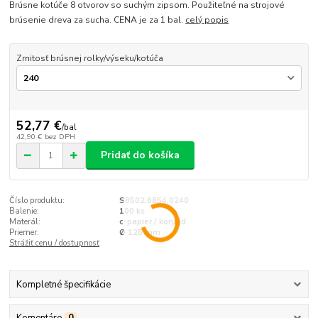
Brúsne kotúče 8 otvorov so suchým zipsom. Použiteľné na strojové
brúsenie dreva za sucha. CENA je za 1 bal.
celý popis
Zrnitosť brúsnej rolky/výseku/kotúča
52,77 €
/
bal
42,90 €
bez DPH
Pridať do košíka
Číslo produktu:
S8502.6854.0240
Balenie:
100 ks
Materál:
c-papier / korund
Priemer:
Ø 125 mm
Strážiť cenu / dostupnosť
Kompletné špecifikácie