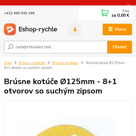
0
ks
+421 905 545 198
za
0,00 €
Menu
Hľadať
Úvod
Brúsny materiál
Brusivo na drevo
Brúsne kotúče Ø125mm -
8+1 otvorov so suchým zipsom
Brúsne kotúče Ø125mm - 8+1
otvorov so suchým zipsom