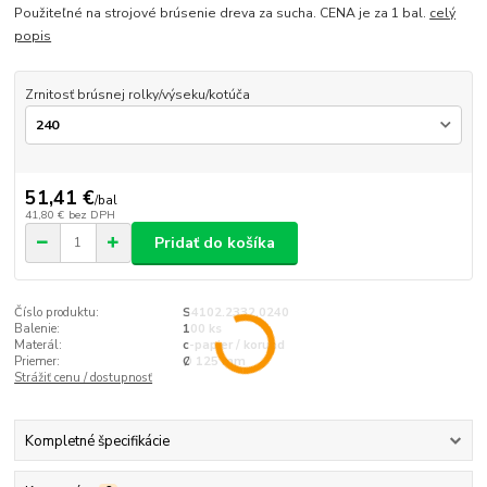
Použiteľné na strojové brúsenie dreva za sucha. CENA je za 1 bal.
celý
popis
Zrnitosť brúsnej rolky/výseku/kotúča
51,41 €
/
bal
41,80 €
bez DPH
Pridať do košíka
Číslo produktu:
S4102.2332.0240
Balenie:
100 ks
Materál:
c-papier / korund
Priemer:
Ø 125 mm
Strážiť cenu / dostupnosť
Kompletné špecifikácie