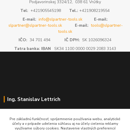
Podjavorinskej 3324/12, 038 61 Vrútky
Tel:
+421905545198
Tel.:
+421908219554
E-mail:
info@slpartner-tools.sk
E-mail:
slpartner@slpartner-tools.sk
E-mail:
tools@slpartner-
tools.sk
IČO:
34 701 494
IČ DPH:
SK 1026096324
Tatra banka: IBAN
SK34 1100 0000 0029 2083 3143
Ing. Stanislav Lettrich
SL Partner - partner vášho úspechu
Pre základnú funkčnosť, spríjemnenie používania webu, analytické
účely a v prípade udelenia súhlasu aj na účely cielenia reklamy
+421 905 545 198
využívame súbory cookies. Nastavenie vlastných preferencií